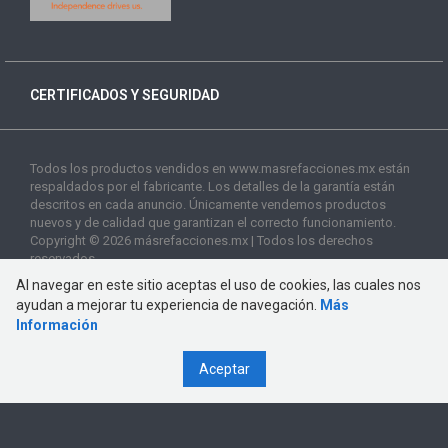
CERTIFICADOS Y SEGURIDAD
Todos los productos vendidos en www.masrefacciones.mx están
respaldados por el fabricante. Los detalles de la garantía están
descritos en cada anuncio. Únicamente vendemos productos
nuevos y de calidad que garantizan el correcto funcionamiento.
Copyright © 2026 másrefacciones.mx | Todos los derechos
reservados
Al navegar en este sitio aceptas el uso de cookies, las cuales nos
ayudan a mejorar tu experiencia de navegación.
Más
Información
Aceptar