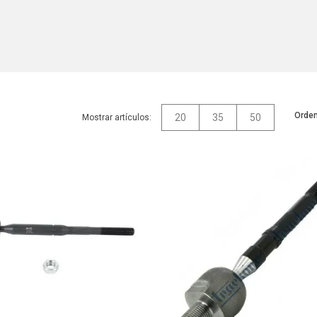
Orden
20
35
50
Mostrar artículos: