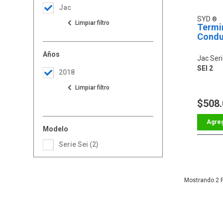
Jac
SYD
Termin
Condu
Años
Jac Seri
SEI 2
2018
$508
Modelo
Serie Sei (2)
2