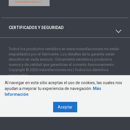
CERTIFICADOS Y SEGURIDAD
Todos los productos vendidos en www.masrefacciones.mx están
respaldados por el fabricante. Los detalles de la garantía están
descritos en cada anuncio. Únicamente vendemos productos
nuevos y de calidad que garantizan el correcto funcionamiento.
Copyright © 2026 másrefacciones.mx | Todos los derechos
reservados
Al navegar en este sitio aceptas el uso de cookies, las cuales nos
ayudan a mejorar tu experiencia de navegación.
Más
Información
Aceptar