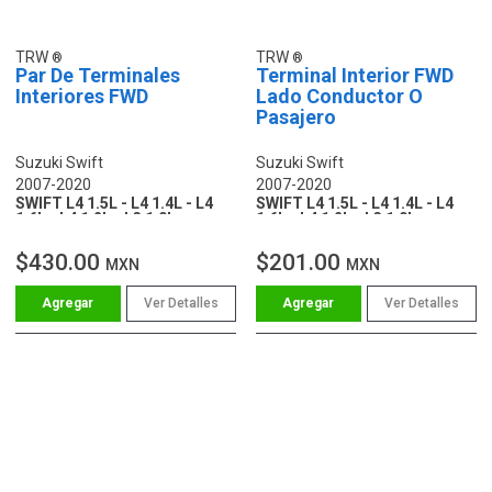
TRW
TRW
Par De Terminales
Terminal Interior FWD
Interiores FWD
Lado Conductor O
Pasajero
Suzuki Swift
Suzuki Swift
2007-2020
2007-2020
SWIFT L4 1.5L - L4 1.4L - L4
SWIFT L4 1.5L - L4 1.4L - L4
1.6L - L4 1.2L - L3 1.0L
1.6L - L4 1.2L - L3 1.0L
$430.00
$201.00
MXN
MXN
Ver Detalles
Ver Detalles