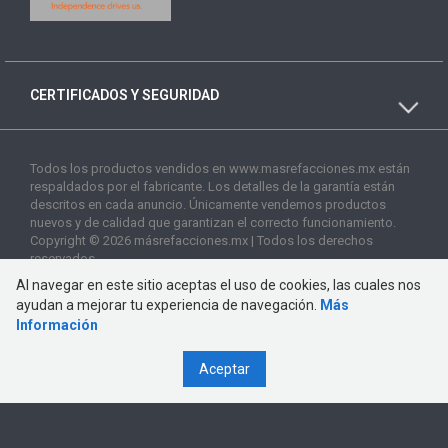
CERTIFICADOS Y SEGURIDAD
Todos los productos vendidos en www.masrefacciones.mx están
respaldados por el fabricante. Los detalles de la garantía están
descritos en cada anuncio. Únicamente vendemos productos
nuevos y de calidad que garantizan el correcto funcionamiento.
Copyright © 2026 másrefacciones.mx | Todos los derechos
reservados
Al navegar en este sitio aceptas el uso de cookies, las cuales nos
ayudan a mejorar tu experiencia de navegación.
Más
Información
Aceptar