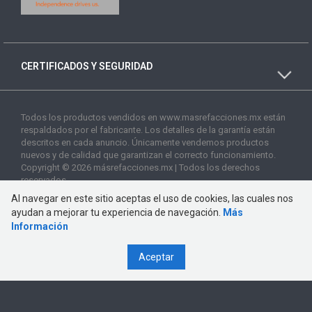
CERTIFICADOS Y SEGURIDAD
Todos los productos vendidos en www.masrefacciones.mx están
respaldados por el fabricante. Los detalles de la garantía están
descritos en cada anuncio. Únicamente vendemos productos
nuevos y de calidad que garantizan el correcto funcionamiento.
Copyright © 2026 másrefacciones.mx | Todos los derechos
reservados
Al navegar en este sitio aceptas el uso de cookies, las cuales nos
ayudan a mejorar tu experiencia de navegación.
Más
Información
Aceptar