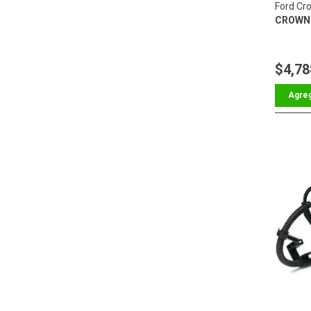
Ford Cro
CROWN 
$4,78