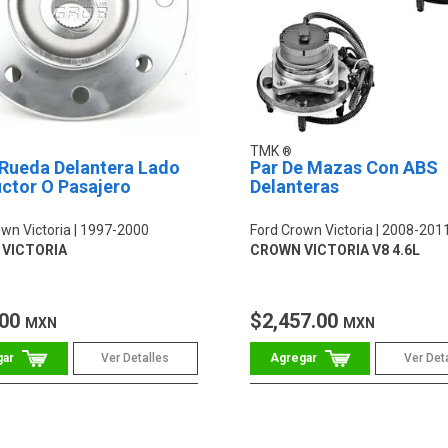
TMK
Rueda Delantera Lado
Par De Mazas Con ABS
ctor O Pasajero
Delanteras
wn Victoria
1997-2000
Ford Crown Victoria
2008-201
VICTORIA
CROWN VICTORIA V8 4.6L
.00
$2,457.00
MXN
MXN
Ver Detalles
Ver Det