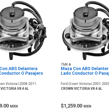
TMK
Con ABS Delantera
Maza Con ABS Delanter
Conductor O Pasajero
Lado Conductor O Pasa
wn Victoria
2008-2011
Ford Crown Victoria
2001-200
VICTORIA V8 4.6L
CROWN VICTORIA V8 4.6L
9.00
$1,259.00
MXN
MXN