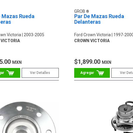
GROB
e Mazas Rueda
Par De Mazas Rueda
teras
Delanteras
wn Victoria
2003-2005
Ford Crown Victoria
1997-200
VICTORIA
CROWN VICTORIA
5.00
$1,899.00
MXN
MXN
Ver Detalles
Ver Det