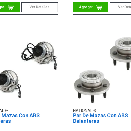
Ver Detalles
Ver Det
AL
NATIONAL
e Mazas Con ABS
Par De Mazas Con ABS
teras
Delanteras