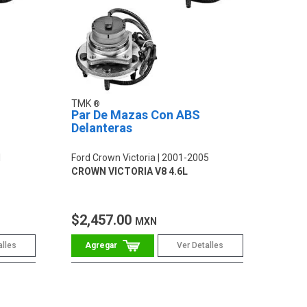
TMK
Par De Mazas Con ABS
Delanteras
1
Ford Crown Victoria
2001-2005
CROWN VICTORIA V8 4.6L
$2,457.00
MXN
alles
Ver Detalles