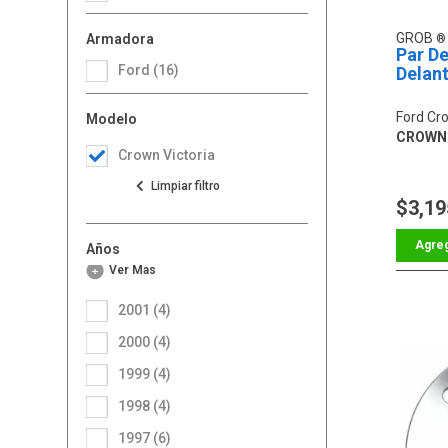
GROB
Armadora
Par D
Ford (16)
Delan
Ford Cro
Modelo
CROWN 
Crown Victoria
$3,19
Años
Ver Más
2001 (4)
2000 (4)
1999 (4)
1998 (4)
1997 (6)