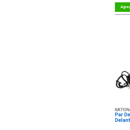
NATION
Par D
Delan