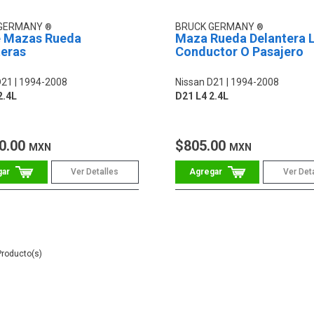
 GERMANY
BRUCK GERMANY
e Mazas Rueda
Maza Rueda Delantera 
teras
Conductor O Pasajero
D21
1994-2008
Nissan D21
1994-2008
2.4L
D21 L4 2.4L
0.00
$805.00
MXN
MXN
Ver Detalles
Ver Det