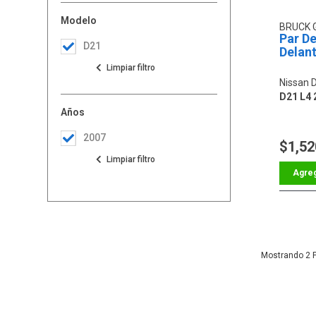
Modelo
BRUCK
Par D
D21
Delan
Nissan 
D21 L4 
Años
2007
$1,52
2