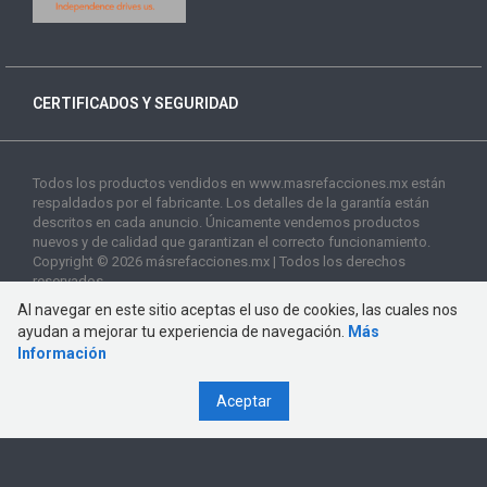
CERTIFICADOS Y SEGURIDAD
Todos los productos vendidos en www.masrefacciones.mx están
respaldados por el fabricante. Los detalles de la garantía están
descritos en cada anuncio. Únicamente vendemos productos
nuevos y de calidad que garantizan el correcto funcionamiento.
Copyright © 2026 másrefacciones.mx | Todos los derechos
reservados
Al navegar en este sitio aceptas el uso de cookies, las cuales nos
ayudan a mejorar tu experiencia de navegación.
Más
Información
Aceptar