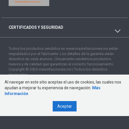
CERTIFICADOS Y SEGURIDAD
Todos los productos vendidos en www.masrefacciones.mx están
respaldados por el fabricante. Los detalles de la garantía están
descritos en cada anuncio. Únicamente vendemos productos
nuevos y de calidad que garantizan el correcto funcionamiento.
Copyright © 2026 másrefacciones.mx | Todos los derechos
reservados
Al navegar en este sitio aceptas el uso de cookies, las cuales nos
ayudan a mejorar tu experiencia de navegación.
Más
Información
Aceptar