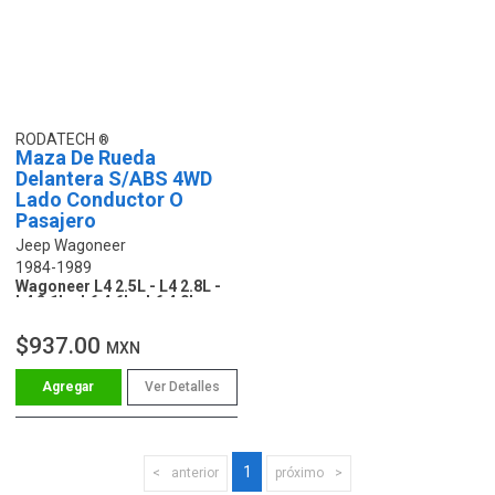
RODATECH
Maza De Rueda
Delantera S/ABS 4WD
Lado Conductor O
Pasajero
Jeep Wagoneer
1984-1989
Wagoneer L4 2.5L - L4 2.8L -
L4 2.1L - L6 4.6L - L6 4.0L
$937.00
MXN
Ver Detalles
1
anterior
próximo