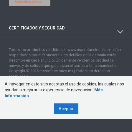
CERTIFICADOS Y SEGURIDAD
Todos los productos vendidos en www.masrefacciones.mx están
respaldados por el fabricante. Los detalles de la garantía están
descritos en cada anuncio. Únicamente vendemos productos
nuevos y de calidad que garantizan el correcto funcionamiento.
Copyright © 2026 másrefacciones.mx | Todos los derechos
reservados
Al navegar en este sitio aceptas el uso de cookies, las cuales nos
ayudan a mejorar tu experiencia de navegación.
Más
Información
Aceptar