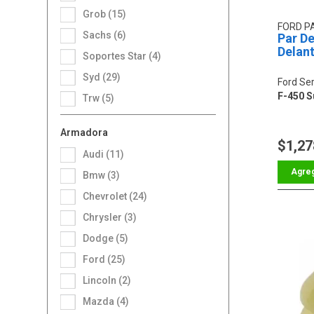
Grob (15)
FORD P
Sachs (6)
Par D
Delan
Soportes Star (4)
Syd (29)
Ford Ser
F-450 S
Trw (5)
Armadora
$1,27
Audi (11)
Bmw (3)
Chevrolet (24)
Chrysler (3)
Dodge (5)
Ford (25)
Lincoln (2)
Mazda (4)