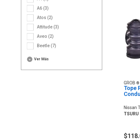
A6 (3)
Atos (2)
Attitude (3)
Aveo (2)
Beetle (7)
Ver Más
GROB
Tope 
Condu
Nissan 
TSURU
$118