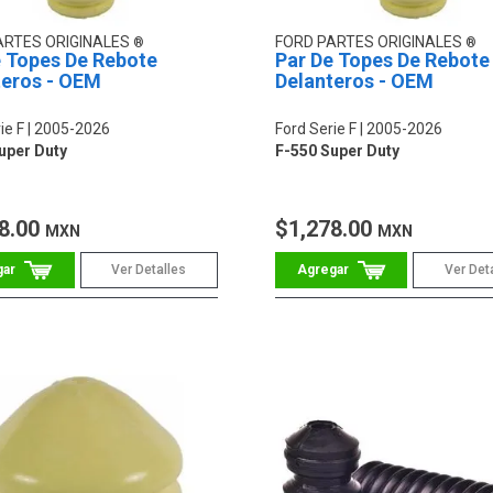
ARTES ORIGINALES
FORD PARTES ORIGINALES
e Topes De Rebote
Par De Topes De Rebote
teros - OEM
Delanteros - OEM
ie F
2005-2026
Ford Serie F
2005-2026
uper Duty
F-550 Super Duty
8.00
$1,278.00
MXN
MXN
Ver Detalles
Ver Det