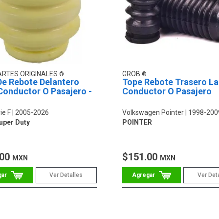
ARTES ORIGINALES
GROB
De Rebote Delantero
Tope Rebote Trasero L
Conductor O Pasajero -
Conductor O Pasajero
ie F
2005-2026
Volkswagen Pointer
1998-200
uper Duty
POINTER
.00
$151.00
MXN
MXN
Ver Detalles
Ver Det