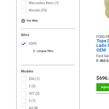
Mercedes Benz (1)
Nissan (35)
Ver Más
Años
FORD P
Tope 
2009
Lado 
OEM
Ford Ser
F-450 S
Modelo
$696
206 (1)
3 (3)
307 (2)
5 (1)
A4 (8)