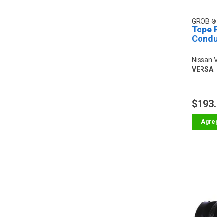
GROB
Tope 
Condu
Nissan 
VERSA
$193