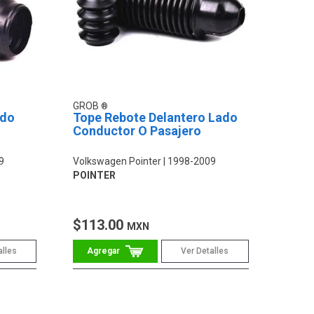
GROB
ado
Tope Rebote Delantero Lado
Conductor O Pasajero
9
Volkswagen Pointer
1998-2009
POINTER
$113.00
MXN
alles
Ver Detalles