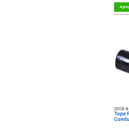
GROB
Tope 
Condu