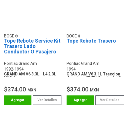
BOGE
BOGE
Tope Rebote Service Kit
Tope Rebote Trasero
Trasero Lado
Conductor O Pasajero
Pontiac Grand Am
Pontiac Grand Am
1992-1994
1994
GRAND AM V6 3.3L - L4 2.3L -
GRAND AM V6 3.1L Traccion
V6 3.1L
delantera (FWD) Service kit®
$374.00
$374.00
MXN
MXN
Ver Detalles
Ver Detalles