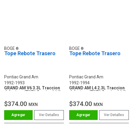
BOGE
BOGE
Tope Rebote Trasero
Tope Rebote Trasero
Pontiac Grand Am
Pontiac Grand Am
1992-1993
1992-1994
GRAND AM V6 3.3L Traccion
GRAND AM L4 2.3L Traccion
delantera (FWD) Service kit®
delantera (FWD) Service kit®
$374.00
$374.00
MXN
MXN
Ver Detalles
Ver Detalles