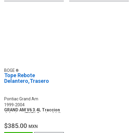
BOGE
Tope Rebote
Delantero,Trasero
Pontiac Grand Am
1999-2004
GRAND AM V6 3.4L Traccion
delantera (FWD) Service kit®
$385.00
MXN