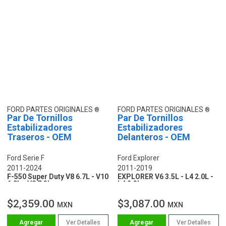
FORD PARTES ORIGINALES
FORD PARTES ORIGINALES
Par De Tornillos
Par De Tornillos
Estabilizadores
Estabilizadores
Traseros - OEM
Delanteros - OEM
Ford Serie F
Ford Explorer
2011-2024
2011-2019
F-550 Super Duty V8 6.7L - V10
EXPLORER V6 3.5L - L4 2.0L -
6.8L - V8 7.3L
L4 2.3L
$2,359.00
$3,087.00
MXN
MXN
Ver Detalles
Ver Detalles