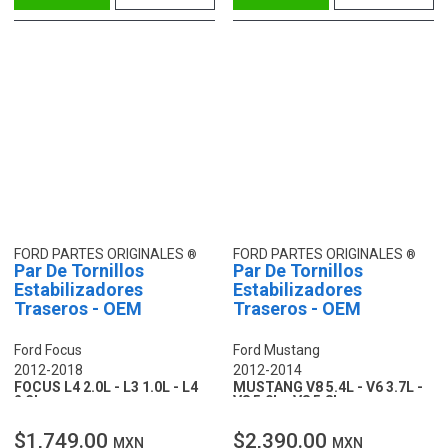
FORD PARTES ORIGINALES
FORD PARTES ORIGINALES
Par De Tornillos
Par De Tornillos
Estabilizadores
Estabilizadores
Traseros - OEM
Traseros - OEM
Ford Focus
Ford Mustang
2012-2018
2012-2014
FOCUS L4 2.0L - L3 1.0L - L4
MUSTANG V8 5.4L - V6 3.7L -
2.3L
V8 5.0L - V8 5.8L
$1,749.00
$2,390.00
MXN
MXN