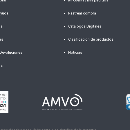
prar
Mi cuenta | Mis pedidos
ayuda
Rastrear compra
os
Catálogos Digitales
as
Clasificación de productos
 Devoluciones
Noticias
os