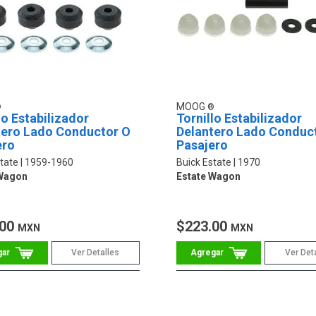
MOOG
lo Estabilizador
Tornillo Estabilizador
tero Lado Conductor O
Delantero Lado Conduc
ero
Pasajero
tate
1959-1960
Buick Estate
1970
 Wagon
Estate Wagon
.00
$223.00
MXN
MXN
Ver Detalles
Ver Det