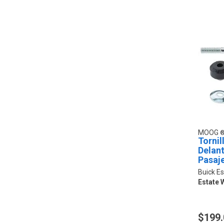
MOOG
Tornil
Delan
Pasaj
Buick Es
Estate
$199