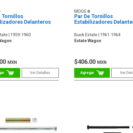
MOOG
 Tornillos
Par De Tornillos
lizadores Delanteros
Estabilizadores Delante
tate
1959-1960
Buick Estate
1961-1964
 Wagon
Estate Wagon
.00
$406.00
MXN
MXN
Ver Detalles
Ver Det