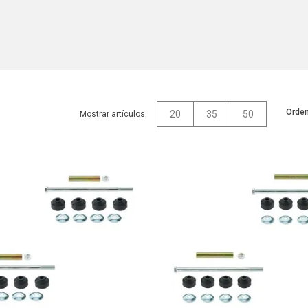
Orden
20
35
50
Mostrar artículos: