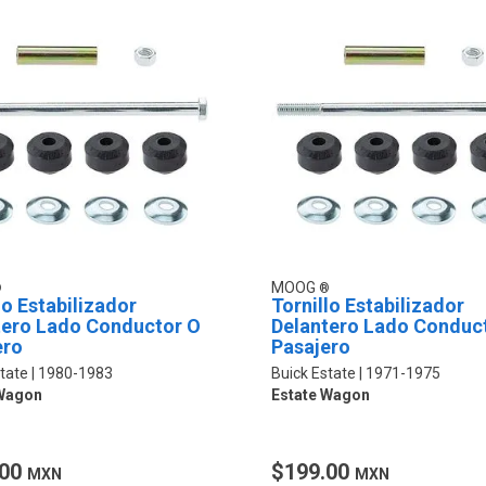
MOOG
lo Estabilizador
Tornillo Estabilizador
tero Lado Conductor O
Delantero Lado Conduc
ero
Pasajero
tate
1980-1983
Buick Estate
1971-1975
 Wagon
Estate Wagon
.00
$199.00
MXN
MXN