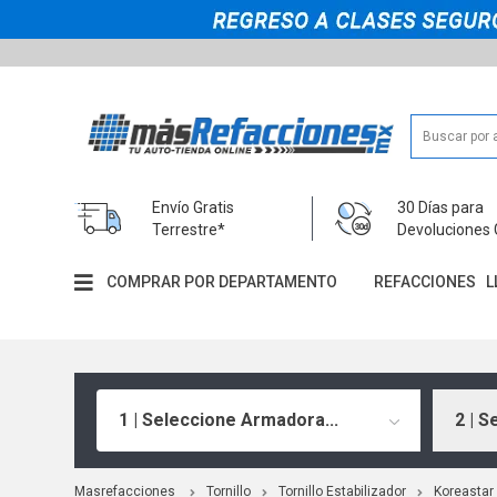
Envío Gratis
30 Días para
Terrestre*
Devoluciones 
COMPRAR POR DEPARTAMENTO
REFACCIONES
L
1 | Seleccione Armadora...
2 | S
Masrefacciones
Tornillo
Tornillo Estabilizador
Koreastar