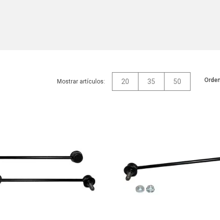
Orden
20
35
50
Mostrar artículos: