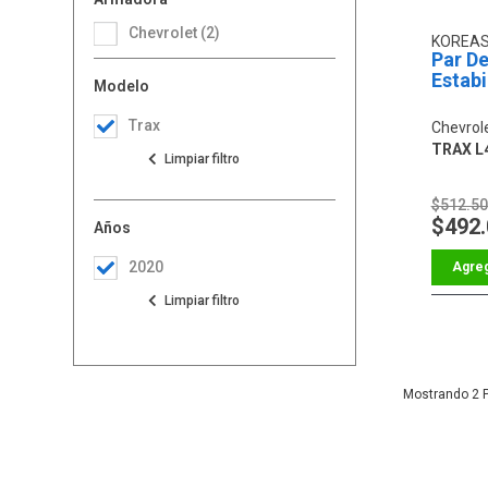
Chevrolet (2)
KOREA
Par De
Estabi
Modelo
Trax
Chevrol
TRAX L4
$512.5
$492
Años
2020
2