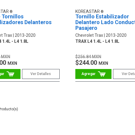
STAR
KOREASTAR
 Tornillos
Tornillo Estabilizador
lizadores Delanteros
Delantero Lado Conduc
Pasajero
et Trax
2013-2020
Chevrolet Trax
2013-2020
 1.4L - L4 1.8L
TRAX L4 1.4L - L4 1.8L
0 MXN
$256.84 MXN
.00
$244.00
MXN
MXN
Ver Detalles
Ver Det