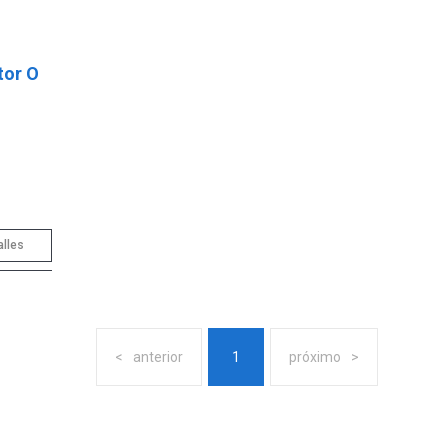
tor O
alles
anterior
1
próximo