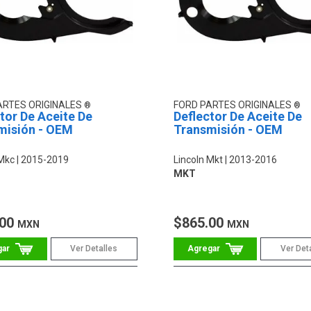
ARTES ORIGINALES
FORD PARTES ORIGINALES
tor De Aceite De
Deflector De Aceite De
misión - OEM
Transmisión - OEM
 Mkc
2015-2019
Lincoln Mkt
2013-2016
MKT
.00
$865.00
MXN
MXN
Ver Detalles
Ver Det