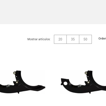
Orden
20
35
50
Mostrar artículos: