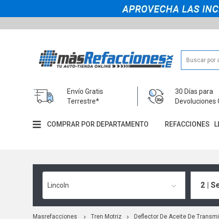
Envío Gratis
30 Días para
Terrestre*
Devoluciones 
COMPRAR POR DEPARTAMENTO
REFACCIONES
L
2 | S
Lincoln
Masrefacciones
Tren Motriz
Deflector De Aceite De Transm