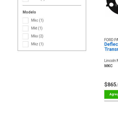
Modelo
Mkc (1)
Mkt (1)
Mkx (2)
FORD P
Deflec
Mkz (1)
Trans
Lincoln
MKC
$865