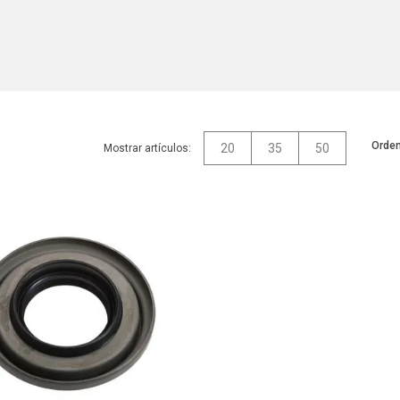
Orden
20
35
50
Mostrar artículos: