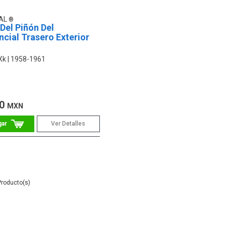
AL
Del Piñón Del
ncial Trasero Exterior
Xk
1958-1961
00
MXN
Ver Detalles