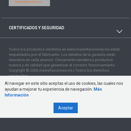
CERTIFICADOS Y SEGURIDAD
Todos los productos vendidos en www.masrefacciones.mx están
respaldados por el fabricante. Los detalles de la garantía están
descritos en cada anuncio. Únicamente vendemos productos
nuevos y de calidad que garantizan el correcto funcionamiento.
Copyright © 2026 másrefacciones.mx | Todos los derechos
reservados
Al navegar en este sitio aceptas el uso de cookies, las cuales nos
ayudan a mejorar tu experiencia de navegación.
Más
Información
Aceptar