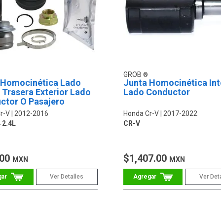
GROB
 Homocinética Lado
Junta Homocinética Int
 Trasera Exterior Lado
Lado Conductor
ctor O Pasajero
r-V
2012-2016
Honda Cr-V
2017-2022
 2.4L
CR-V
.00
$1,407.00
MXN
MXN
Ver Detalles
Ver Det