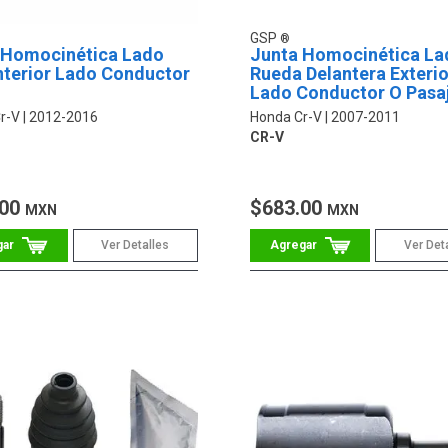
GSP
 Homocinética Lado
Junta Homocinética La
nterior Lado Conductor
Rueda Delantera Exterio
Lado Conductor O Pasa
r-V
2012-2016
Honda Cr-V
2007-2011
CR-V
.00
$683.00
MXN
MXN
Ver Detalles
Ver Det