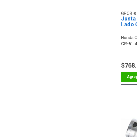
GROB
Junta
Lado 
Honda C
CR-V L4
$768