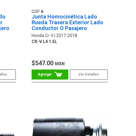
GSP
do
Junta Homocinética Lado
r
Rueda Trasera Exterior Lado
jero
Conductor O Pasajero
Honda Cr-V
2017-2018
CR-V L4 1.5L
$547.00
MXN
alles
Ver Detalles