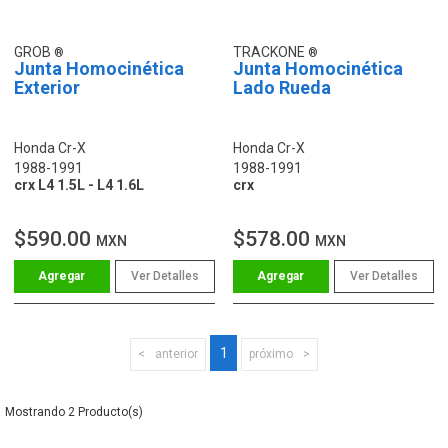
GROB
TRACKONE
Junta Homocinética
Junta Homocinética
Exterior
Lado Rueda
Honda Cr-X
Honda Cr-X
1988-1991
1988-1991
crx L4 1.5L - L4 1.6L
crx
$590.00
$578.00
MXN
MXN
Ver Detalles
Ver Detalles
1
anterior
próximo
2