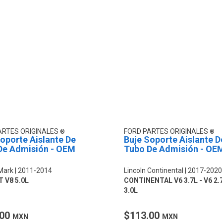
ARTES ORIGINALES
FORD PARTES ORIGINALES
oporte Aislante De
Buje Soporte Aislante D
De Admisión - OEM
Tubo De Admisión - OE
 Mark
2011-2014
Lincoln Continental
2017-2020
 V8 5.0L
CONTINENTAL V6 3.7L - V6 2.7
3.0L
.00
$113.00
MXN
MXN