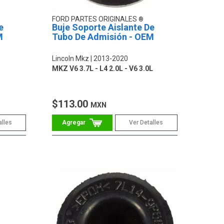
FORD PARTES ORIGINALES
e
Buje Soporte Aislante De
M
Tubo De Admisión - OEM
Lincoln Mkz
2013-2020
MKZ V6 3.7L - L4 2.0L - V6 3.0L
$113.00
MXN
alles
Ver Detalles