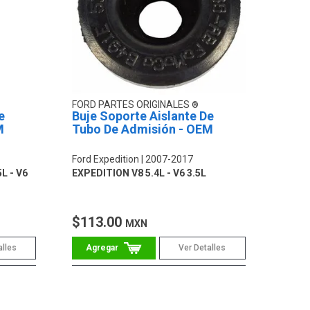
FORD PARTES ORIGINALES
e
Buje Soporte Aislante De
M
Tubo De Admisión - OEM
Ford Expedition
2007-2017
5L - V6
EXPEDITION V8 5.4L - V6 3.5L
$113.00
MXN
alles
Ver Detalles