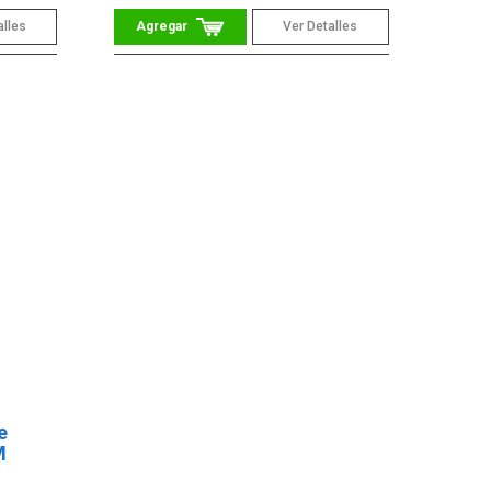
alles
Ver Detalles
e
M