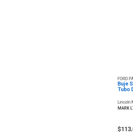
FORD P
Buje S
Tubo 
Lincoln
MARK LT
$113