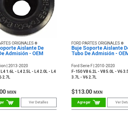
ARTES ORIGINALES
FORD PARTES ORIGINALES
oporte Aislante De
Buje Soporte Aislante D
De Admisión - OEM
Tubo De Admisión - OE
ion
2013-2020
Ford Serie F
2010-2020
4 1.6L - L4 2.5L - L4 2.0L - L4
F-150 V8 6.2L - V8 5.0L - V6 3.
6 2.7L
3.7L - V6 2.7L
.00
$113.00
MXN
MXN
Ver Detalles
Ver Det