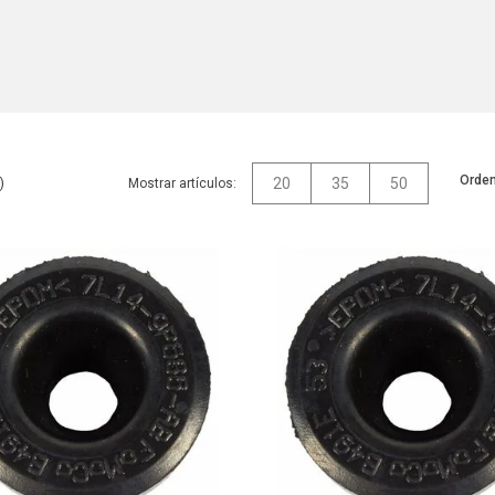
Orden
20
35
50
Mostrar artículos: