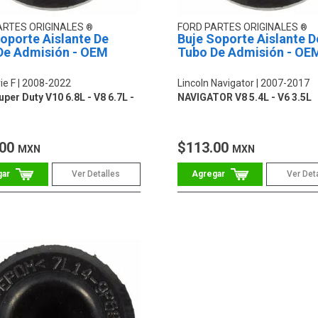
ARTES ORIGINALES
FORD PARTES ORIGINALES
oporte Aislante De
Buje Soporte Aislante D
De Admisión - OEM
Tubo De Admisión - OE
ie F
2008-2022
Lincoln Navigator
2007-2017
per Duty V10 6.8L - V8 6.7L -
NAVIGATOR V8 5.4L - V6 3.5L
.00
$113.00
MXN
MXN
Ver Detalles
Ver Det