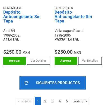
GENERICA
GENERICA
Depósito
Depósito
Anticongelante Sin
Anticongelante Sin
Tapa
Tapa
Audi A4
Volkswagen Passat
1998-2002
1998-2005
A4 L4 1.8L
PASSAT L4 1.8L
$250.00
$250.00
MXN
MXN
Ver Detalles
Ver Detalles
SIGUIENTES PRODUCTOS
1
2
3
4
5
anterior
próximo