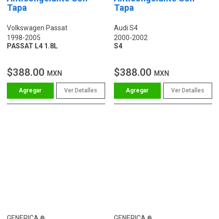
Tapa
Tapa
Volkswagen Passat
Audi S4
1998-2005
2000-2002
PASSAT L4 1.8L
S4
$388.00
$388.00
MXN
MXN
Ver Detalles
Ver Detalles
GENERICA
GENERICA