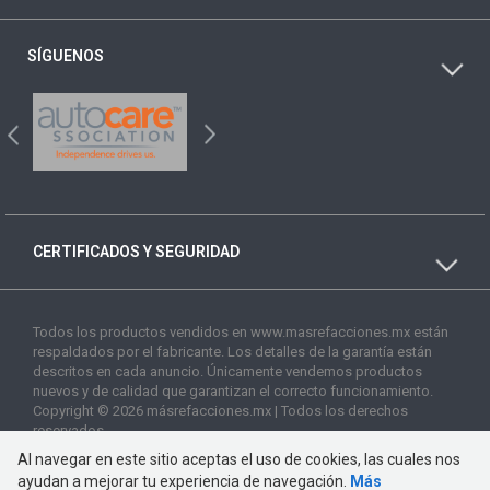
SÍGUENOS
CERTIFICADOS Y SEGURIDAD
Todos los productos vendidos en www.masrefacciones.mx están
respaldados por el fabricante. Los detalles de la garantía están
descritos en cada anuncio. Únicamente vendemos productos
nuevos y de calidad que garantizan el correcto funcionamiento.
Copyright © 2026 másrefacciones.mx | Todos los derechos
reservados
Al navegar en este sitio aceptas el uso de cookies, las cuales nos
ayudan a mejorar tu experiencia de navegación.
Más