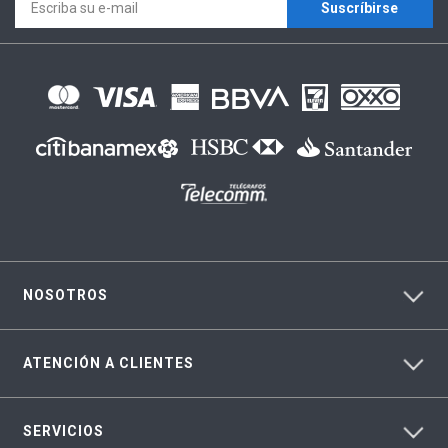
Suscríbirse
NOSOTROS
ATENCIÓN A CLIENTES
SERVICIOS