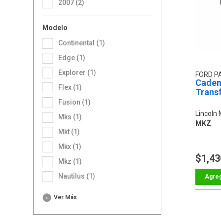
2007 (2)
Modelo
Continental (1)
Edge (1)
Explorer (1)
FORD P
Caden
Flex (1)
Trans
Fusion (1)
Lincoln
Mks (1)
MKZ
Mkt (1)
Mkx (1)
$1,43
Mkz (1)
Nautilus (1)
Ver Más