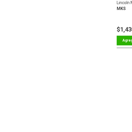
Lincoln
MKS
$1,43