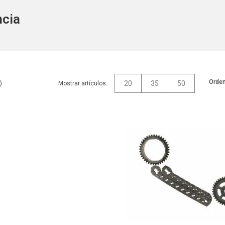
ncia
Orden
20
35
50
Mostrar artículos: