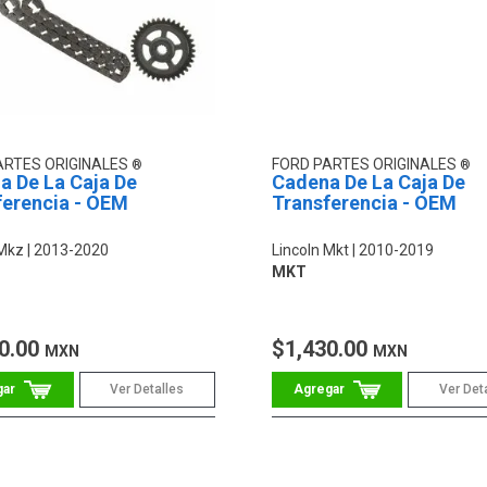
ARTES ORIGINALES
FORD PARTES ORIGINALES
a De La Caja De
Cadena De La Caja De
ferencia - OEM
Transferencia - OEM
 Mkz
2013-2020
Lincoln Mkt
2010-2019
MKT
0.00
$1,430.00
MXN
MXN
Ver Detalles
Ver Det