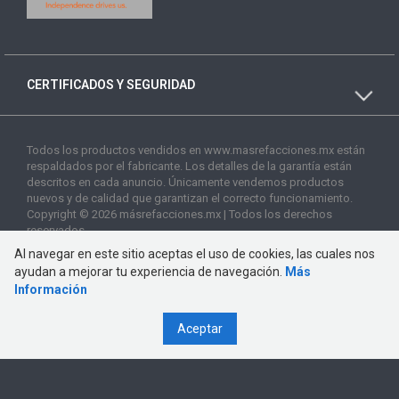
CERTIFICADOS Y SEGURIDAD
Todos los productos vendidos en www.masrefacciones.mx están
respaldados por el fabricante. Los detalles de la garantía están
descritos en cada anuncio. Únicamente vendemos productos
nuevos y de calidad que garantizan el correcto funcionamiento.
Copyright © 2026 másrefacciones.mx | Todos los derechos
reservados
Al navegar en este sitio aceptas el uso de cookies, las cuales nos
ayudan a mejorar tu experiencia de navegación.
Más
Información
Aceptar