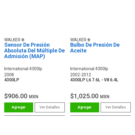
WALKER
WALKER
Sensor De Presión
Bulbo De Presión De
Absoluta Del Múltiple De
Aceite
Admisión (MAP)
International 4300lp
International 4300lp
2008
2002-2012
4300LP
4300LP L6 7.6L - V8 6.4L
$906.00
$1,025.00
MXN
MXN
Ver Detalles
Ver Detalles