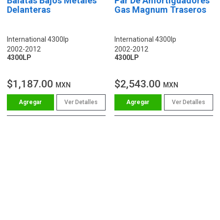
Balatas Bajos Metales
Par De Amortiguadores
Delanteras
Gas Magnum Traseros
International 4300lp
International 4300lp
2002-2012
2002-2012
4300LP
4300LP
$1,187.00
$2,543.00
MXN
MXN
Ver Detalles
Ver Detalles