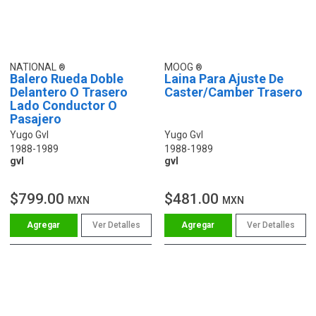
NATIONAL
MOOG
Balero Rueda Doble
Laina Para Ajuste De
Delantero O Trasero
Caster/Camber Trasero
Lado Conductor O
Pasajero
Yugo Gvl
Yugo Gvl
1988-1989
1988-1989
gvl
gvl
$799.00
$481.00
MXN
MXN
Ver Detalles
Ver Detalles