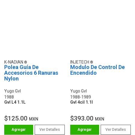
K-NADIAN
INJETECH
Polea Guía De
Modulo De Control De
Accesorios 6 Ranuras
Encendido
Nylon
Yugo Gvl
Yugo Gvl
1988
1988-1989
Gvl L4 1.1L
Gvl 4cil 1.1l
$125.00
$393.00
MXN
MXN
Ver Detalles
Ver Detalles