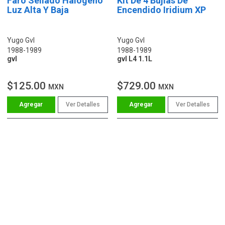
Faro Sellado Halógeno
Kit De 4 Bujías De
Luz Alta Y Baja
Encendido Iridium XP
Yugo Gvl
Yugo Gvl
1988-1989
1988-1989
gvl
gvl L4 1.1L
$125.00
$729.00
MXN
MXN
Ver Detalles
Ver Detalles