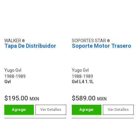
WALKER
SOPORTES STAR
Tapa De Distribuidor
Soporte Motor Trasero
Yugo Gvl
Yugo Gvl
1988-1989
1988-1989
Gvl
Gvl L4 1.1L
$195.00
$589.00
MXN
MXN
Ver Detalles
Ver Detalles