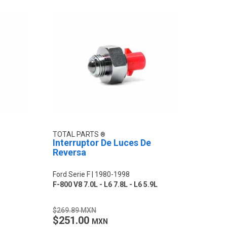
TOTAL PARTS
Interruptor De Luces De
Reversa
Ford Serie F
1980-1998
F-800 V8 7.0L - L6 7.8L - L6 5.9L
$269.89 MXN
$251.00
MXN