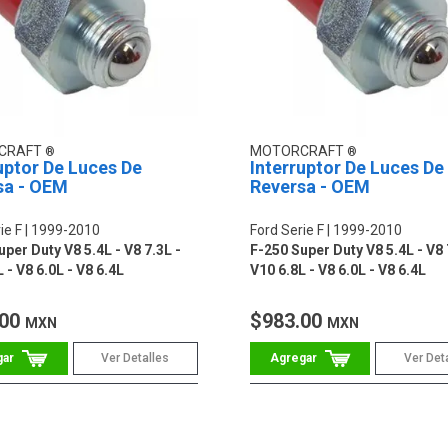
CRAFT
MOTORCRAFT
uptor De Luces De
Interruptor De Luces De
sa - OEM
Reversa - OEM
ie F
1999-2010
Ford Serie F
1999-2010
per Duty V8 5.4L - V8 7.3L -
F-250 Super Duty V8 5.4L - V8 
 - V8 6.0L - V8 6.4L
V10 6.8L - V8 6.0L - V8 6.4L
.00
$983.00
MXN
MXN
Ver Detalles
Ver Det