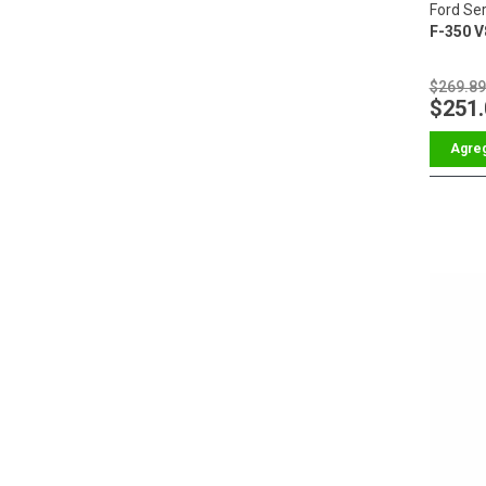
Ford Ser
F-350 V
$269.8
$251