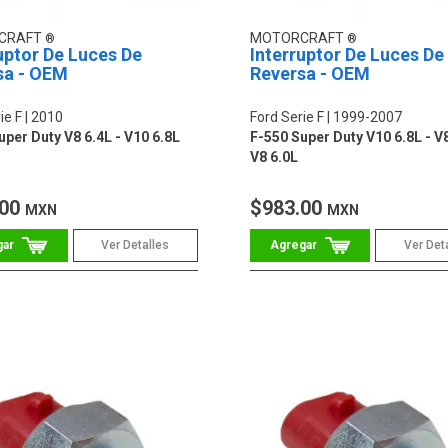
CRAFT
MOTORCRAFT
uptor De Luces De
Interruptor De Luces De
sa - OEM
Reversa - OEM
ie F
2010
Ford Serie F
1999-2007
uper Duty V8 6.4L - V10 6.8L
F-550 Super Duty V10 6.8L - V8
V8 6.0L
.00
$983.00
MXN
MXN
Ver Detalles
Ver Det