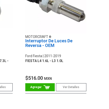
MOTORCRAFT
Interruptor De Luces De
Reversa - OEM
Ford Fiesta
2011-2019
7.3L -
FIESTA L4 1.6L - L3 1.0L
$516.00
MXN
alles
Ver Detalles