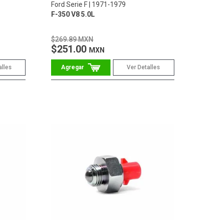
Ford Serie F
1971-1979
F-350 V8 5.0L
$269.89 MXN
$251.00
MXN
alles
Ver Detalles