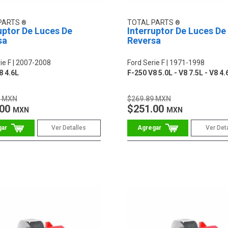
PARTS
TOTAL PARTS
uptor De Luces De
Interruptor De Luces De
sa
Reversa
ie F
2007-2008
Ford Serie F
1971-1998
8 4.6L
F-250 V8 5.0L - V8 7.5L - V8 4.
9 MXN
$269.89 MXN
.00
$251.00
MXN
MXN
Ver Detalles
Ver Det