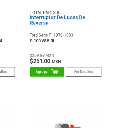
TOTAL PARTS
Interruptor De Luces De
Reversa
Ford Serie F
1970-1983
6L
F-100 V8 5.0L
$269.89 MXN
$251.00
MXN
alles
Ver Detalles