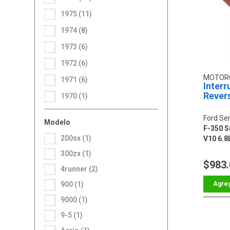
1975 (11)
1974 (8)
1973 (6)
1972 (6)
MOTOR
1971 (6)
Interr
Rever
1970 (1)
Ford Ser
Modelo
F-350 Su
200sx (1)
V10 6.8L
300zx (1)
$983
4runner (2)
900 (1)
9000 (1)
9-5 (1)