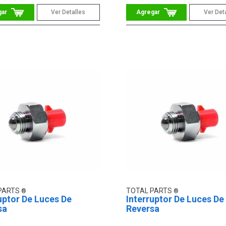
Ver Detalles
Ver Det
PARTS
TOTAL PARTS
uptor De Luces De
Interruptor De Luces De
sa
Reversa