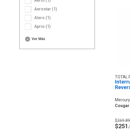
Aerio (1)
Aerostar (1)
Alero (1)
Aprio (1)
Ver Más
TOTAL 
Interr
Rever
Mercury
Cougar V
$269.8
$251