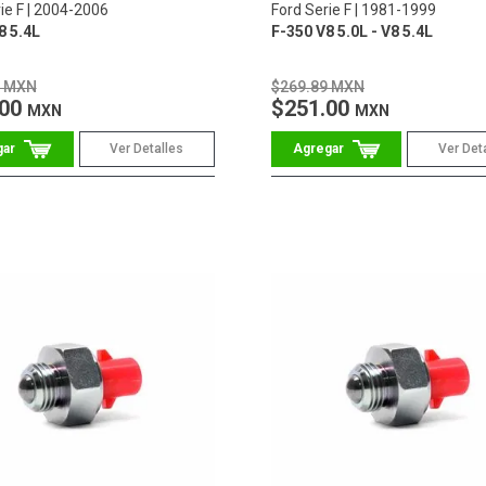
ie F
2004-2006
Ford Serie F
1981-1999
8 5.4L
F-350 V8 5.0L - V8 5.4L
9 MXN
$269.89 MXN
.00
$251.00
MXN
MXN
Ver Detalles
Ver Det