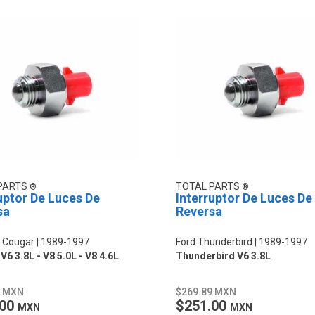
PARTS
TOTAL PARTS
uptor De Luces De
Interruptor De Luces De
sa
Reversa
 Cougar
1989-1997
Ford Thunderbird
1989-1997
6 3.8L - V8 5.0L - V8 4.6L
Thunderbird V6 3.8L
9 MXN
$269.89 MXN
.00
$251.00
MXN
MXN