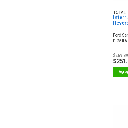
TOTAL 
Interr
Rever
Ford Ser
F-250 V
$269.8
$251