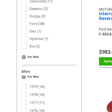
Chevrolet (11)
Daewoo (3)
MOTOR
Interr
Dodge (3)
Rever
Ford (38)
Ford Ser
Geo (1)
F-550 S
Hyundai (1)
Kia (3)
$983
Ver Más
Años
Ver Más
1979 (16)
1978 (14)
1977 (11)
1976 (10)