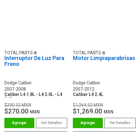
TOTAL PARTS
TOTAL PARTS
Interruptor De Luz Para
Motor Limpiaparabrisas
Freno
Dodge Caliber
Dodge Caliber
2007-2008
2007-2012
Caliber L4 1.8L - L4 2.0L - L4
Caliber L4 2.4L
2.4L
$290.32 MXN
$1,364.52 MXN
$270.00
$1,269.00
MXN
MXN
Ver Detalles
Ver Detalles