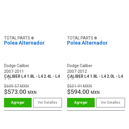
TOTAL PARTS
TOTAL PARTS
Polea Alternador
Polea Alternador
Dodge Caliber
Dodge Caliber
2007-2011
2007-2012
CALIBER L4 1.8L - L4 2.4L - L4
CALIBER L4 1.8L - L4 2.0L - L4
2.0L
2.4L
$609.57 MXN
$631.91 MXN
$573.00
$594.00
MXN
MXN
Ver Detalles
Ver Detalles