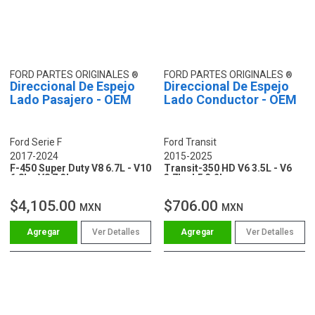
FORD PARTES ORIGINALES
FORD PARTES ORIGINALES
Direccional De Espejo
Direccional De Espejo
Lado Pasajero - OEM
Lado Conductor - OEM
Ford Serie F
Ford Transit
2017-2024
2015-2025
F-450 Super Duty V8 6.7L - V10
Transit-350 HD V6 3.5L - V6
6.8L - V8 7.3L
3.7L - L5 3.2L
$4,105.00
$706.00
MXN
MXN
Ver Detalles
Ver Detalles