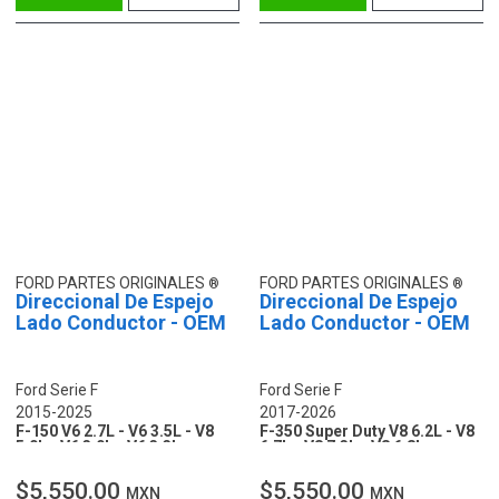
FORD PARTES ORIGINALES
FORD PARTES ORIGINALES
Direccional De Espejo
Direccional De Espejo
Lado Conductor - OEM
Lado Conductor - OEM
Ford Serie F
Ford Serie F
2015-2025
2017-2026
F-150 V6 2.7L - V6 3.5L - V8
F-350 Super Duty V8 6.2L - V8
5.0L - V6 3.0L - V6 3.3L
6.7L - V8 7.3L - V8 6.8L
$5,550.00
$5,550.00
MXN
MXN