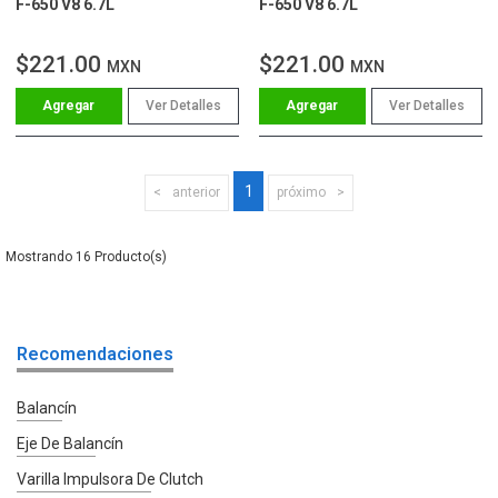
F-650 V8 6.7L
F-650 V8 6.7L
$221.00
$221.00
MXN
MXN
Ver Detalles
Ver Detalles
1
anterior
próximo
16
Recomendaciones
Balancín
Eje De Balancín
Varilla Impulsora De Clutch