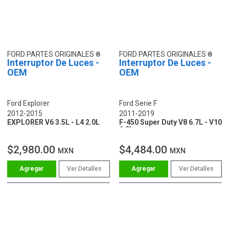
FORD PARTES ORIGINALES
FORD PARTES ORIGINALES
Interruptor De Luces -
Interruptor De Luces -
OEM
OEM
Ford Explorer
Ford Serie F
2012-2015
2011-2019
EXPLORER V6 3.5L - L4 2.0L
F-450 Super Duty V8 6.7L - V10
6.8L
$2,980.00
$4,484.00
MXN
MXN
Ver Detalles
Ver Detalles