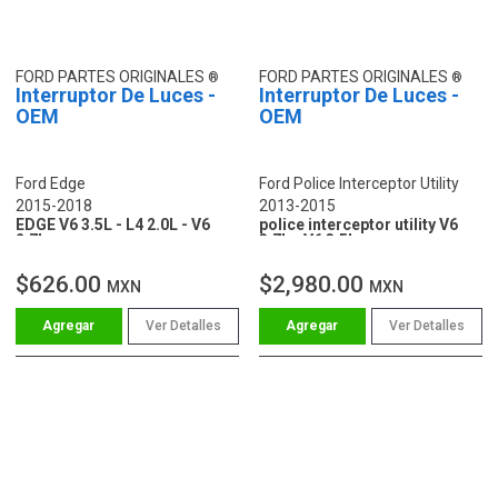
FORD PARTES ORIGINALES
FORD PARTES ORIGINALES
Interruptor De Luces -
Interruptor De Luces -
OEM
OEM
Ford Edge
Ford Police Interceptor Utility
2015-2018
2013-2015
EDGE V6 3.5L - L4 2.0L - V6
police interceptor utility V6
2.7L
3.7L - V6 3.5L
$626.00
$2,980.00
MXN
MXN
Ver Detalles
Ver Detalles