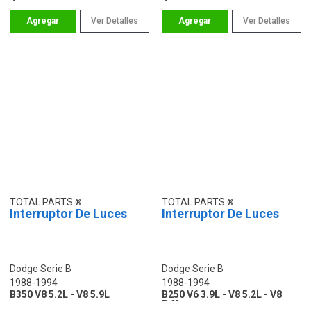
Ver Detalles
Ver Detalles
TOTAL PARTS
TOTAL PARTS
Interruptor De Luces
Interruptor De Luces
Dodge Serie B
Dodge Serie B
1988-1994
1988-1994
B350 V8 5.2L - V8 5.9L
B250 V6 3.9L - V8 5.2L - V8
5.9L