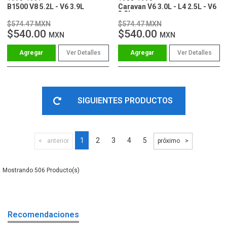
B1500 V8 5.2L - V6 3.9L
Caravan V6 3.0L - L4 2.5L - V6
3.3L
$574.47 MXN
$574.47 MXN
$540.00
$540.00
MXN
MXN
Ver Detalles
Ver Detalles
SIGUIENTES PRODUCTOS
1
2
3
4
5
anterior
próximo
506
Recomendaciones