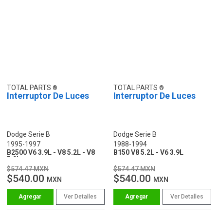
TOTAL PARTS
TOTAL PARTS
Interruptor De Luces
Interruptor De Luces
Dodge Serie B
Dodge Serie B
1995-1997
1988-1994
B2500 V6 3.9L - V8 5.2L - V8
B150 V8 5.2L - V6 3.9L
5.9L
$574.47 MXN
$574.47 MXN
$540.00
$540.00
MXN
MXN
Ver Detalles
Ver Detalles