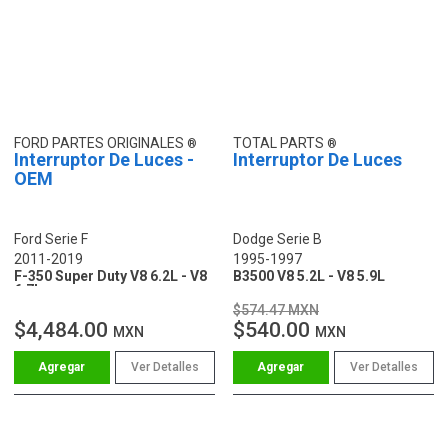
FORD PARTES ORIGINALES
TOTAL PARTS
Interruptor De Luces -
Interruptor De Luces
OEM
Ford Serie F
Dodge Serie B
2011-2019
1995-1997
F-350 Super Duty V8 6.2L - V8
B3500 V8 5.2L - V8 5.9L
6.7L
$574.47 MXN
$4,484.00
$540.00
MXN
MXN
Ver Detalles
Ver Detalles