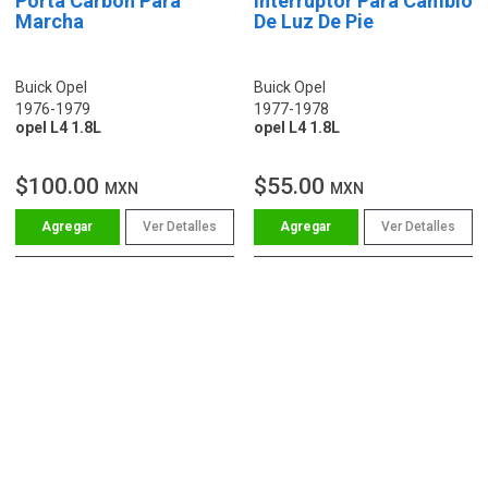
Porta Carbon Para
Interruptor Para Cambio
Marcha
De Luz De Pie
Buick Opel
Buick Opel
1976-1979
1977-1978
opel L4 1.8L
opel L4 1.8L
$100.00
$55.00
MXN
MXN
Ver Detalles
Ver Detalles