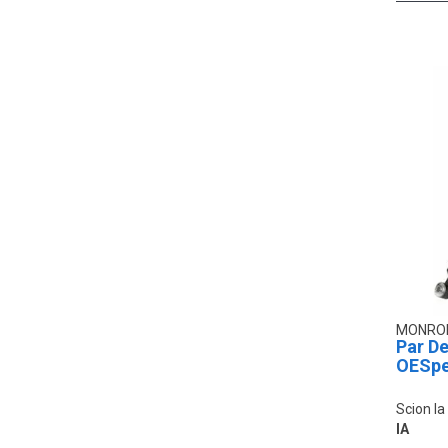
MONRO
Par D
OESpe
Scion Ia
IA