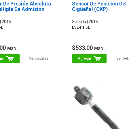
r De Presión Absoluta
Sensor De Posición Del
ltiple De Admisión
Cigüeñal (CKP)
)
2016
Scion Ia
2016
5L
IA L4 1.5L
.00
$533.00
MXN
MXN
Ver Detalles
Ver Det