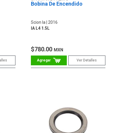
Bobina De Encendido
Scion Ia
2016
IA L4 1.5L
$780.00
MXN
alles
Ver Detalles