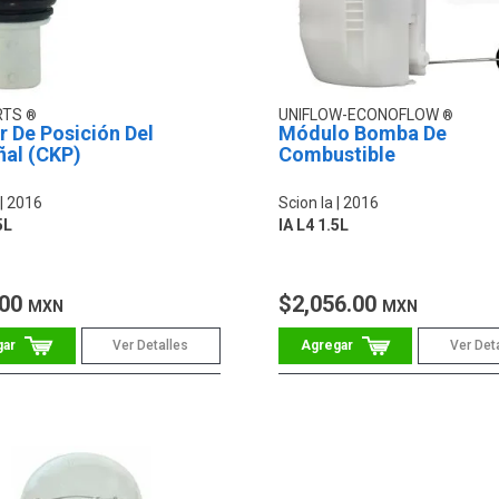
RTS
UNIFLOW-ECONOFLOW
 De Posición Del
Módulo Bomba De
ñal (CKP)
Combustible
2016
Scion Ia
2016
5L
IA L4 1.5L
.00
$2,056.00
MXN
MXN
Ver Detalles
Ver Det