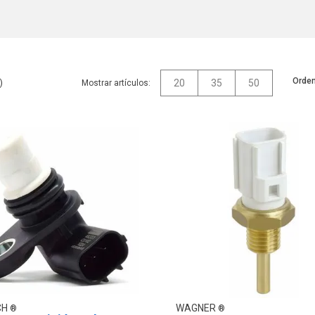
Orden
20
35
50
Mostrar artículos:
CH
WAGNER