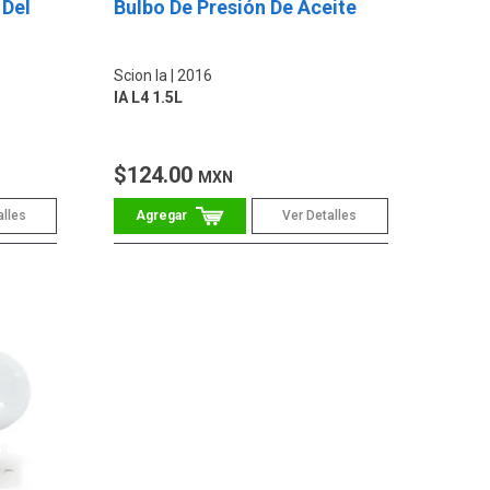
 Del
Bulbo De Presión De Aceite
Scion Ia
2016
IA L4 1.5L
$124.00
MXN
alles
Ver Detalles