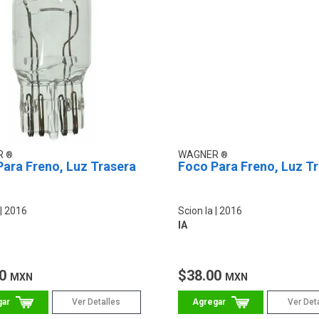
R
WAGNER
ara Freno, Luz Trasera
Foco Para Freno, Luz T
2016
Scion Ia
2016
IA
00
$38.00
MXN
MXN
Ver Detalles
Ver Det