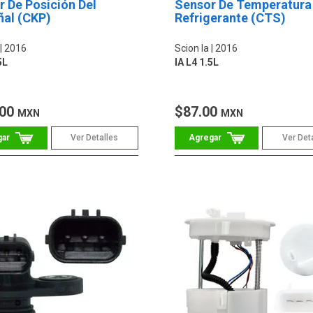
 De Posición Del
Sensor De Temperatura
ñal (CKP)
Refrigerante (CTS)
2016
Scion Ia
2016
5L
IA L4 1.5L
.00
$87.00
MXN
MXN
Ver Detalles
Ver Det