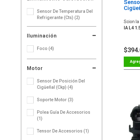
Sensor
Cigüe
Sensor De Temperatura Del
Refrigerante (Cts) (2)
Scion Ia
IA L4 1.
Iluminación
Foco (4)
$394
Motor
Sensor De Posición Del
Cigüeñal (Ckp) (4)
Soporte Motor (3)
Polea Guía De Accesorios
(1)
Tensor De Accesorios (1)