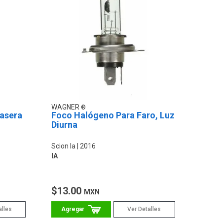
WAGNER
rasera
Foco Halógeno Para Faro, Luz
Diurna
Scion Ia
2016
IA
$13.00
MXN
alles
Ver Detalles