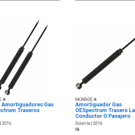
E
MONROE
e Amortiguadores Gas
Amortiguador Gas
ctrum Traseros
OESpectrum Trasero L
Conductor O Pasajero
2016
Scion Ia
2016
IA