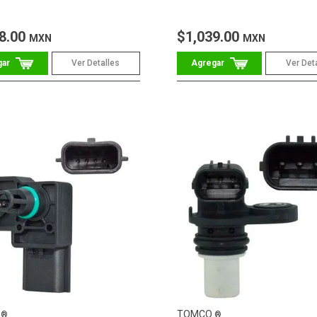
8.00
$1,039.00
MXN
MXN
Ver Detalles
Ver Det
O
TOMCO