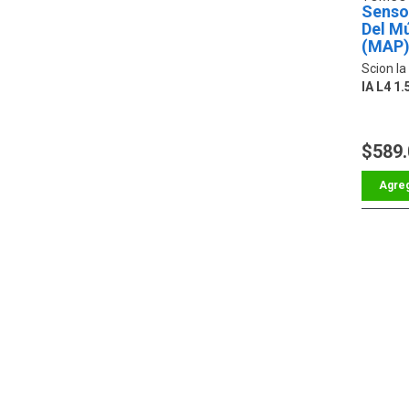
Senso
Del Mú
(MAP
Scion Ia
IA L4 1.
$589