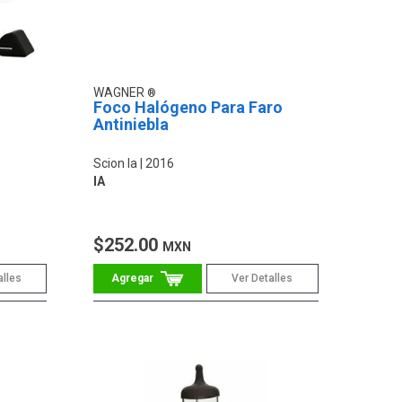
WAGNER
Foco Halógeno Para Faro
Antiniebla
Scion Ia
2016
IA
$252.00
MXN
alles
Ver Detalles