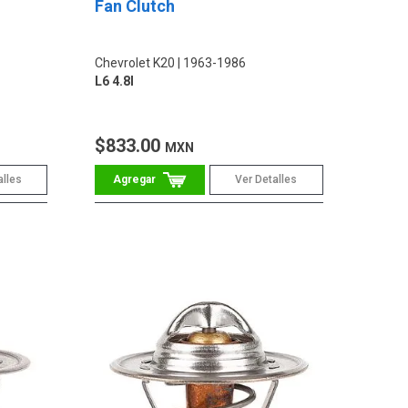
Fan Clutch
Chevrolet K20
1963-1986
L6 4.8l
$833.00
MXN
alles
Ver Detalles