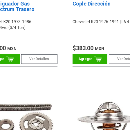
iguador Gas
Cople Dirección
ctrum Trasero
et K20 1973-1986
Chevrolet K20 1976-1991
L6 4.
 4wd (3/4 Ton)
.00
$383.00
MXN
MXN
Ver Detalles
Ver Det