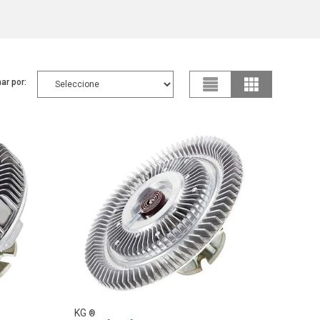
ar por:
KG