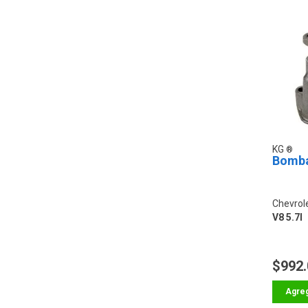
KG
Bomba
Chevrol
V8 5.7l
$992