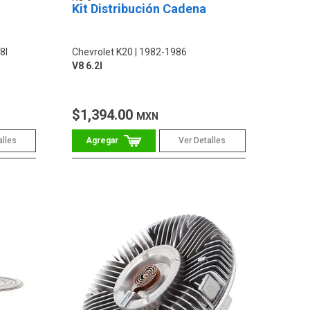
Kit Distribución Cadena
8l
Chevrolet K20
1982-1986
V8 6.2l
$1,394.00
MXN
alles
Ver Detalles