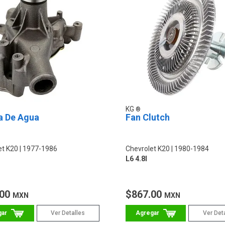
KG
 De Agua
Fan Clutch
et K20
1977-1986
Chevrolet K20
1980-1984
L6 4.8l
.00
$867.00
MXN
MXN
Ver Detalles
Ver Det