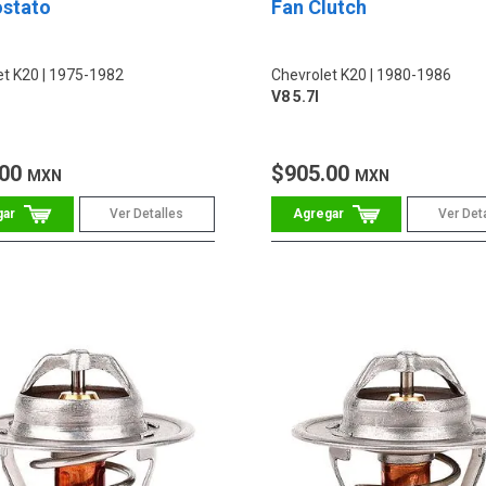
stato
Fan Clutch
et K20
1975-1982
Chevrolet K20
1980-1986
V8 5.7l
.00
$905.00
MXN
MXN
Ver Detalles
Ver Det