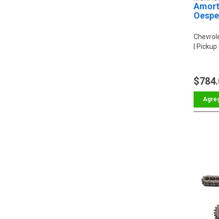
Amort
Oespe
Chevrol
Pickup
$784