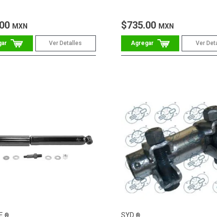
.00
$735.00
MXN
MXN
Ver Detalles
Ver Det
E
SYD