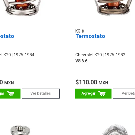
KG
stato
Termostato
et K20
1975-1984
Chevrolet K20
1975-1982
V8 6.6l
00
$110.00
MXN
MXN
Ver Detalles
Ver Det