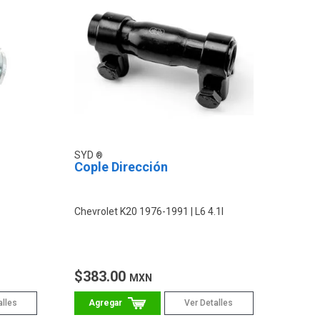
SYD
Cople Dirección
Chevrolet K20 1976-1991
L6 4.1l
$383.00
MXN
alles
Ver Detalles