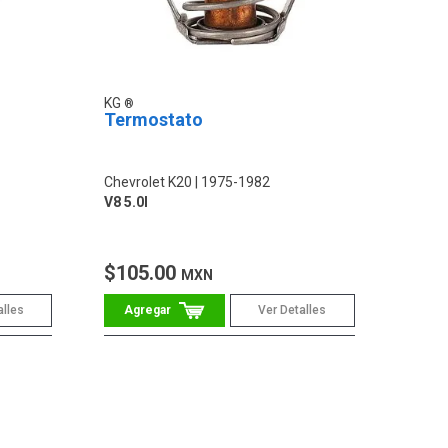
KG
Termostato
Chevrolet K20
1975-1982
V8 5.0l
$105.00
MXN
alles
Ver Detalles