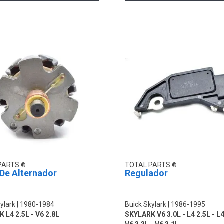
PARTS
TOTAL PARTS
 De Alternador
Regulador
ylark
1980-1984
Buick Skylark
1986-1995
 L4 2.5L - V6 2.8L
SKYLARK V6 3.0L - L4 2.5L - L4