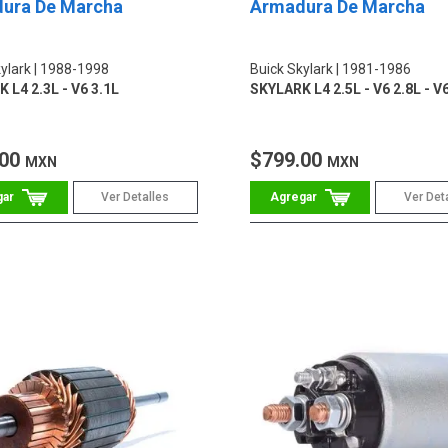
ura De Marcha
Armadura De Marcha
ylark
1988-1998
Buick Skylark
1981-1986
 L4 2.3L - V6 3.1L
SKYLARK L4 2.5L - V6 2.8L - V6
.00
$799.00
MXN
MXN
Ver Detalles
Ver Det