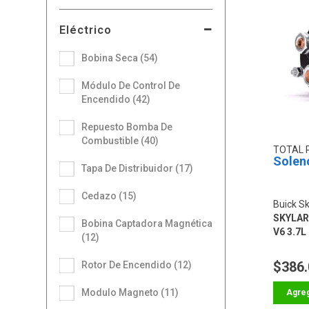
Eléctrico
Bobina Seca (54)
Módulo De Control De
Encendido (42)
Repuesto Bomba De
Combustible (40)
TOTAL 
Solen
Tapa De Distribuidor (17)
Cedazo (15)
Buick Sk
SKYLARK 
Bobina Captadora Magnética
V6 3.7L 
(12)
V8 5.7L 
$386
Rotor De Encendido (12)
Modulo Magneto (11)