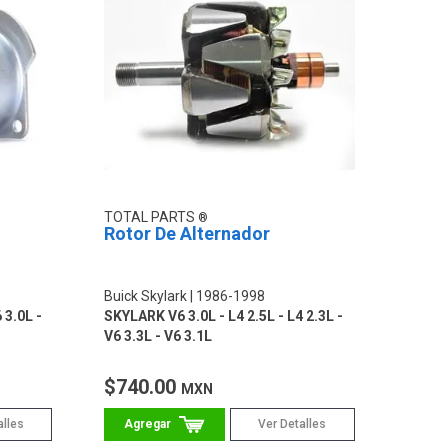
TOTAL PARTS
Rotor De Alternador
Buick Skylark
1986-1998
 3.0L -
SKYLARK V6 3.0L - L4 2.5L - L4 2.3L -
V6 3.3L - V6 3.1L
$740.00
MXN
alles
Ver Detalles