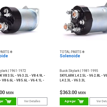
PARTS
TOTAL PARTS
oide
Solenoide
ylark
1961-1972
Buick Skylark
1981-1995
V8 3.5L - V6 3.2L - V8 4.9L -
SKYLARK L4 2.5L - V6 2.8L - V6
- V8 6.6L - V8 5.6L - V6 4.1L -
L4 2.3L - V6 3.3L
- V8 7.5L
.00
$363.00
MXN
MXN
Ver Detalles
Ver Det