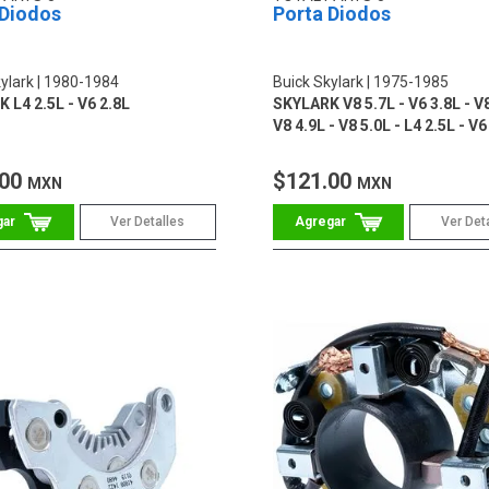
 Diodos
Porta Diodos
ylark
1980-1984
Buick Skylark
1975-1985
 L4 2.5L - V6 2.8L
SKYLARK V8 5.7L - V6 3.8L - V8
V8 4.9L - V8 5.0L - L4 2.5L - V6
.00
$121.00
MXN
MXN
Ver Detalles
Ver Det