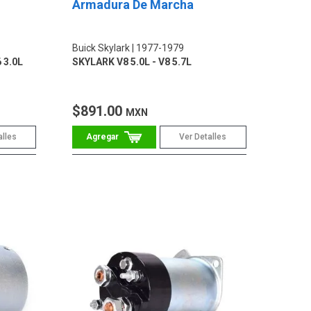
Armadura De Marcha
Buick Skylark
1977-1979
 3.0L
SKYLARK V8 5.0L - V8 5.7L
$891.00
MXN
alles
Ver Detalles