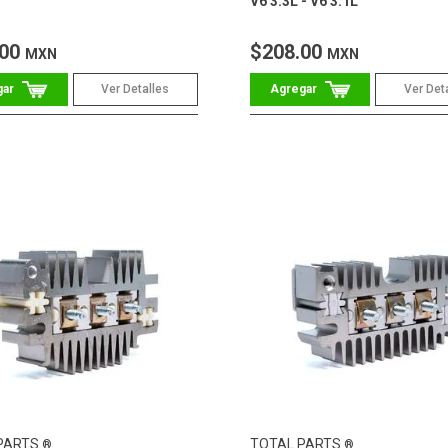
V6 3.3L - V6 3.1L
.00
$208.00
MXN
MXN
Ver Detalles
Ver Det
PARTS
TOTAL PARTS