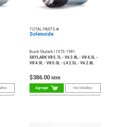
TOTAL PARTS
Solenoide
Buick Skylark
1975-1981
SKYLARK V8 5.7L - V6 3.8L - V8 4.3L -
V8 4.9L - V8 5.0L - L4 2.5L - V6 2.8L
$386.00
MXN
alles
Ver Detalles