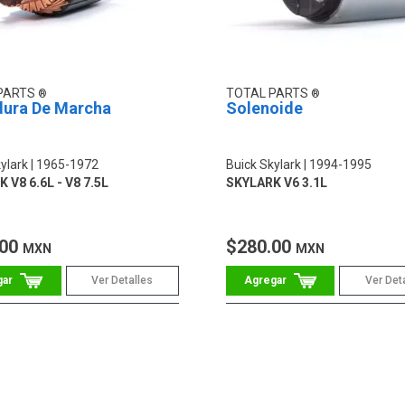
PARTS
TOTAL PARTS
ura De Marcha
Solenoide
ylark
1965-1972
Buick Skylark
1994-1995
 V8 6.6L - V8 7.5L
SKYLARK V6 3.1L
.00
$280.00
MXN
MXN
Ver Detalles
Ver Det