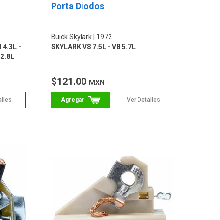
Porta Diodos
Buick Skylark
1972
 4.3L -
SKYLARK V8 7.5L - V8 5.7L
 2.8L
$121.00
MXN
alles
Ver Detalles