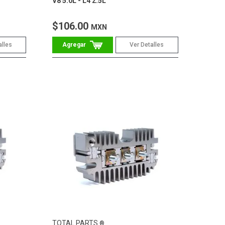
V8 5.0L - L4 2.5L
$106.00
MXN
alles
Ver Detalles
TOTAL PARTS