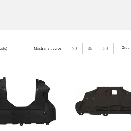
Orden
20
35
50
Mostrar artículos: