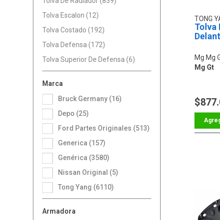
Tolva De Radiador (839)
Tolva Escalon (12)
TONG 
Tolva 
Tolva Costado (192)
Delan
Tolva Defensa (172)
Mg Mg 
Tolva Superior De Defensa (6)
Mg Gt
Marca
Bruck Germany (16)
$877
Depo (25)
Ford Partes Originales (513)
Generica (157)
Genérica (3580)
Nissan Original (5)
Tong Yang (6110)
Armadora