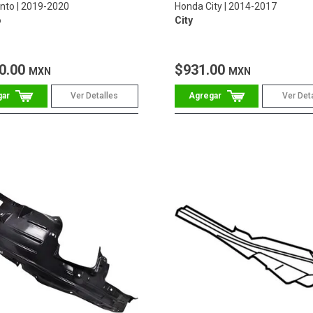
ento
2019-2020
Honda City
2014-2017
o
City
0.00
$931.00
MXN
MXN
Ver Detalles
Ver Det