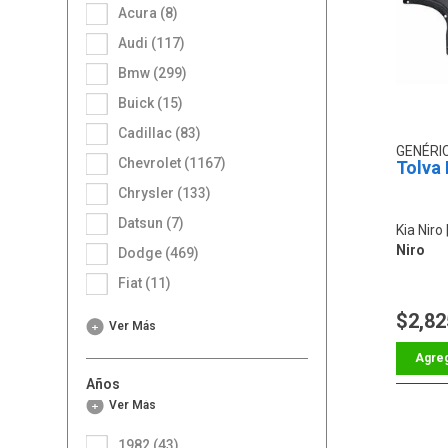
Acura (8)
Audi (117)
Bmw (299)
Buick (15)
Cadillac (83)
GENÉRI
Chevrolet (1167)
Tolva 
Chrysler (133)
Datsun (7)
Kia Niro
Niro
Dodge (469)
Fiat (11)
$2,82
Ver Más
Años
Ver Más
1982 (43)