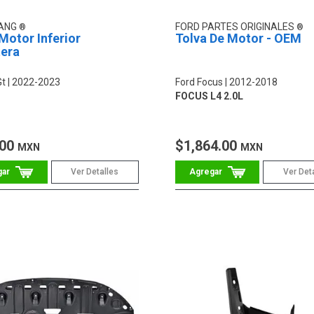
YANG
FORD PARTES ORIGINALES
Motor Inferior
Tolva De Motor - OEM
tera
Gt
2022-2023
Ford Focus
2012-2018
FOCUS L4 2.0L
.00
$1,864.00
MXN
MXN
Ver Detalles
Ver Det