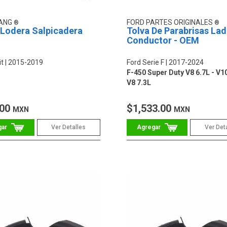
YANG
FORD PARTES ORIGINALES
/Lodera Salpicadera
Tolva De Parabrisas La
Conductor - OEM
it
2015-2019
Ford Serie F
2017-2024
F-450 Super Duty V8 6.7L - V10
V8 7.3L
.00
$1,533.00
MXN
MXN
Ver Detalles
Ver Det