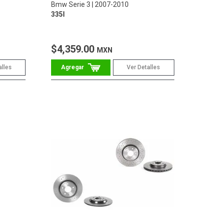
Bmw Serie 3
2007-2010
335I
$4,359.00
MXN
alles
Ver Detalles