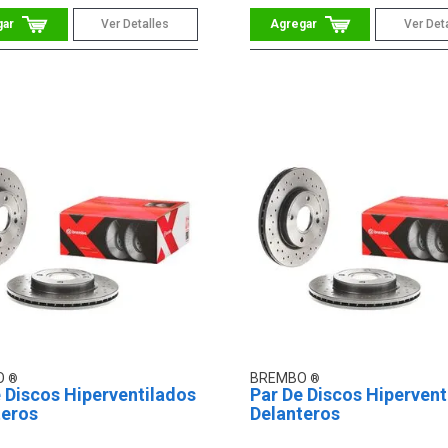
Ver Detalles
Ver Det
O
BREMBO
 Discos Hiperventilados
Par De Discos Hipervent
teros
Delanteros