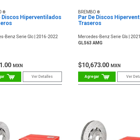
O
BREMBO
 Discos Hiperventilados
Par De Discos Hipervent
teros
Traseros
s-Benz Serie Glc
2016-2022
Mercedes-Benz Serie Gls
202
GLS63 AMG
1.00
$10,673.00
MXN
MXN
Ver Detalles
Ver Det