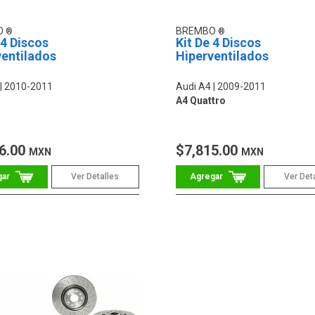
O
BREMBO
 4 Discos
Kit De 4 Discos
ventilados
Hiperventilados
2010-2011
Audi A4
2009-2011
A4 Quattro
6.00
$7,815.00
MXN
MXN
Ver Detalles
Ver Det