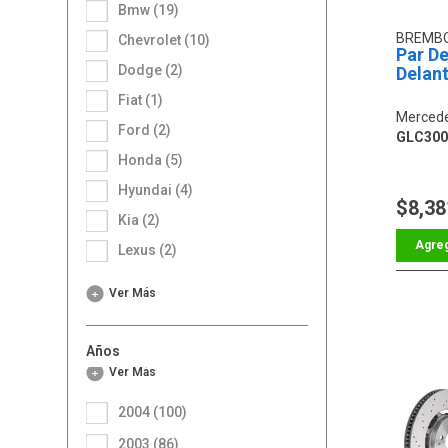
Bmw (19)
BREMB
Chevrolet (10)
Par De
Dodge (2)
Delan
Fiat (1)
Mercede
Ford (2)
GLC300
Honda (5)
Hyundai (4)
$8,38
Kia (2)
Lexus (2)
Ver Más
Años
Ver Más
2004 (100)
2003 (86)