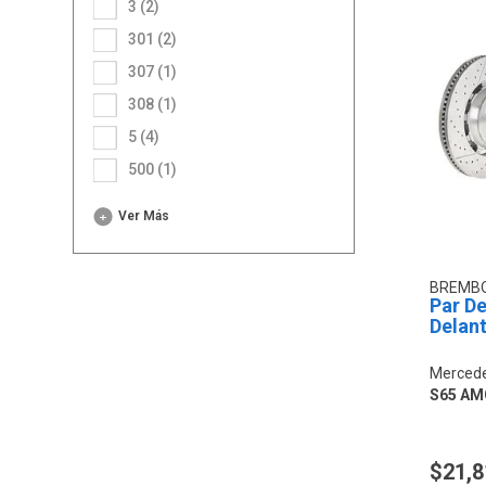
3 (2)
301 (2)
307 (1)
308 (1)
5 (4)
500 (1)
Ver Más
BREMB
Par De
Delan
Mercede
S65 AM
$21,8