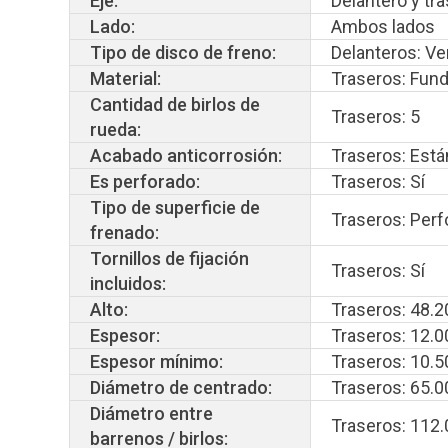
Eje:
Delantero y tr
Lado:
Ambos lados
Tipo de disco de freno:
Delanteros: Ven
Material:
Traseros: Fundi
Cantidad de birlos de
Traseros: 5
rueda:
Acabado anticorrosión:
Traseros: Está
Es perforado:
Traseros: Sí
Tipo de superficie de
Traseros: Perf
frenado:
Tornillos de fijación
Traseros: Sí
incluidos:
Alto:
Traseros: 48.2
Espesor:
Traseros: 12.0
Espesor mínimo:
Traseros: 10.5
Diámetro de centrado:
Traseros: 65.0
Diámetro entre
Traseros: 112.
barrenos / birlos: