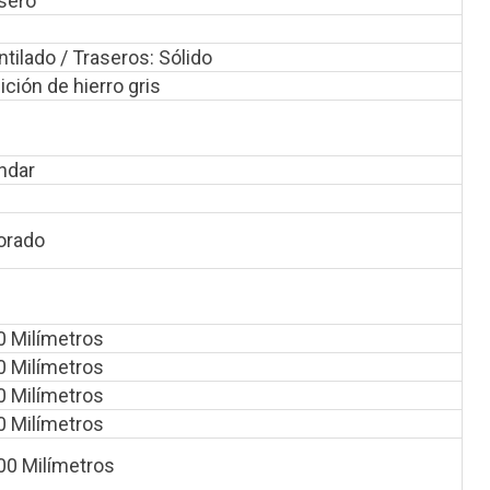
asero
tilado / Traseros: Sólido
ción de hierro gris
ndar
orado
0 Milímetros
0 Milímetros
0 Milímetros
0 Milímetros
00 Milímetros