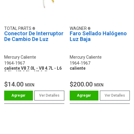
TOTAL PARTS
WAGNER
Conector De Interruptor
Faro Sellado Halógeno
De Cambio De Luz
Luz Baja
Mercury Caliente
Mercury Caliente
1964-1967
1964-1967
caliente V8 7.0L - V8 4.7L - L6
caliente
3.3L - V8 4.3L - V8 6.4L
$14.00
$200.00
MXN
MXN
Ver Detalles
Ver Detalles