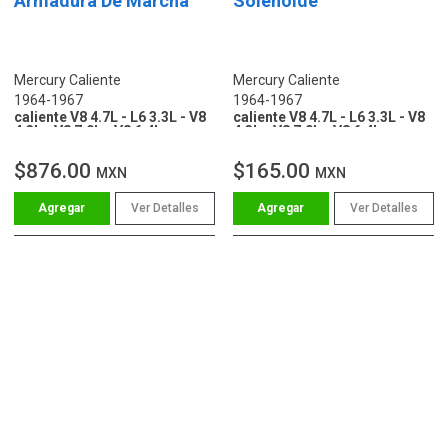
Armadura De Marcha
Solenoide
Mercury Caliente
Mercury Caliente
1964-1967
1964-1967
caliente V8 4.7L - L6 3.3L - V8
caliente V8 4.7L - L6 3.3L - V8
4.3L - V8 7.0L - V8 6.4L
4.3L - V8 7.0L - V8 6.4L
$876.00
$165.00
MXN
MXN
Ver Detalles
Ver Detalles