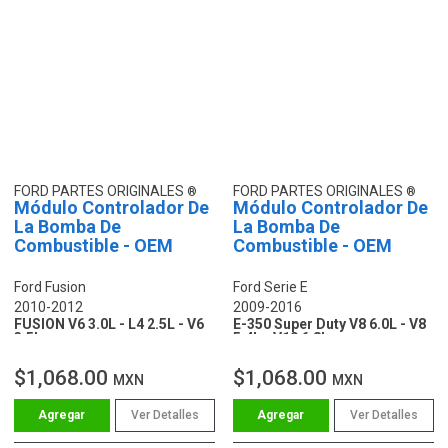
FORD PARTES ORIGINALES
FORD PARTES ORIGINALES
Módulo Controlador De
Módulo Controlador De
La Bomba De
La Bomba De
Combustible - OEM
Combustible - OEM
Ford Fusion
Ford Serie E
2010-2012
2009-2016
FUSION V6 3.0L - L4 2.5L - V6
E-350 Super Duty V8 6.0L - V8
3.5L
5.4L - V10 6.8L
$1,068.00
$1,068.00
MXN
MXN
Ver Detalles
Ver Detalles