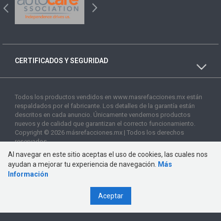
CERTIFICADOS Y SEGURIDAD
Todos los productos vendidos en www.masrefacciones.mx están
respaldados por el fabricante. Los detalles de la garantía están
descritos en cada anuncio. Únicamente vendemos productos
nuevos y de calidad que garantizan el correcto funcionamiento.
Copyright © 2026 másrefacciones.mx | Todos los derechos
reservados
Al navegar en este sitio aceptas el uso de cookies, las cuales nos
ayudan a mejorar tu experiencia de navegación.
Más
Información
Aceptar