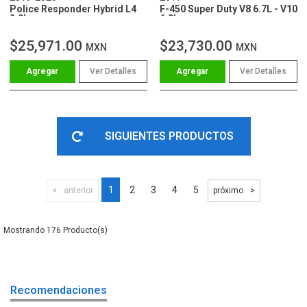
Police Responder Hybrid L4
F-450 Super Duty V8 6.7L - V10
2.0L
6.8L
$25,971.00
$23,730.00
MXN
MXN
Ver Detalles
Ver Detalles
SIGUIENTES PRODUCTOS
1
2
3
4
5
anterior
próximo
176
Recomendaciones