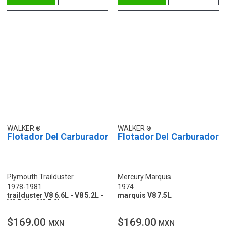
WALKER
WALKER
Flotador Del Carburador
Flotador Del Carburador
Plymouth Trailduster
Mercury Marquis
1978-1981
1974
trailduster V8 6.6L - V8 5.2L -
marquis V8 7.5L
V8 5.9L - V8 7.2L
$169.00
$169.00
MXN
MXN