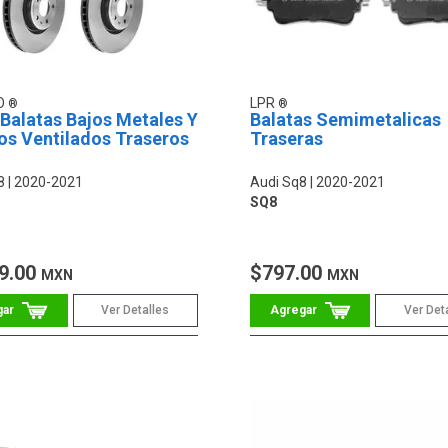
O
LPR
 Balatas Bajos Metales Y
Balatas Semimetalicas
os Ventilados Traseros
Traseras
8
2020-2021
Audi Sq8
2020-2021
SQ8
9.00
$797.00
MXN
MXN
Ver Detalles
Ver Det