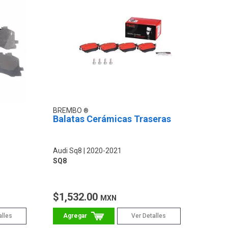
BREMBO
Balatas Cerámicas Traseras
Audi Sq8
2020-2021
SQ8
$1,532.00
MXN
alles
Ver Detalles