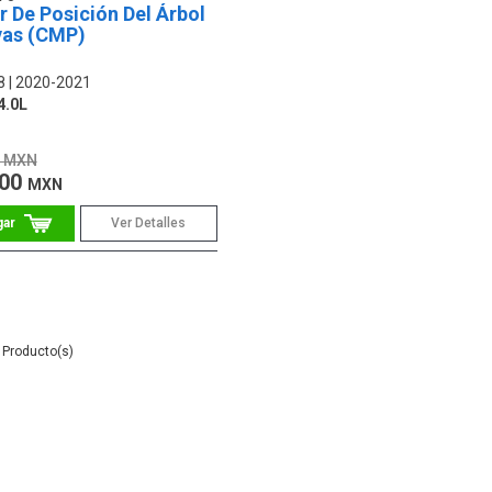
 De Posición Del Árbol
vas (CMP)
8
2020-2021
4.0L
6 MXN
.00
MXN
Ver Detalles