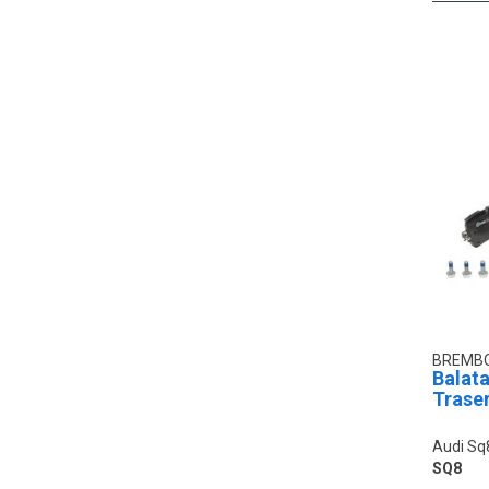
BREMB
Balata
Trase
Audi Sq
SQ8