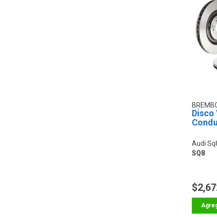
BREMB
Disco
Condu
Audi Sq
SQ8
$2,67