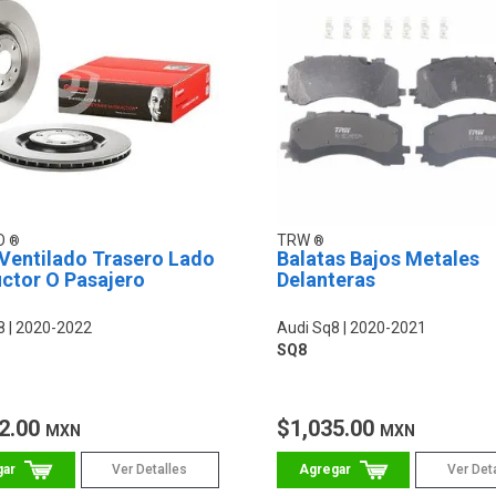
O
TRW
 Ventilado Trasero Lado
Balatas Bajos Metales
ctor O Pasajero
Delanteras
8
2020-2022
Audi Sq8
2020-2021
SQ8
2.00
$1,035.00
MXN
MXN
Ver Detalles
Ver Det