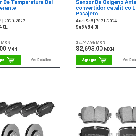
r De Temperatura Del
Sensor De Oxígeno Ante
gerante
convertidor catalítico 
Pasajero
8
2020-2022
Audi Sq8
2021-2024
4.0L
Sq8 V8 4.0l
6 MXN
$2,747.96 MXN
.00
$2,693.00
MXN
MXN
Ver Detalles
Ver Det