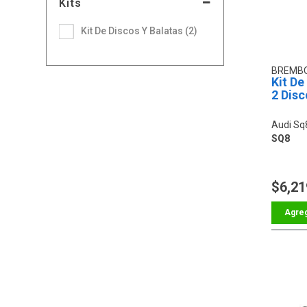
Kits
Kit De Discos Y Balatas (2)
BREMB
Kit De
2 Disc
Audi Sq
SQ8
$6,21