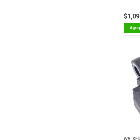
$1,09
WALKE