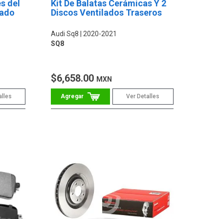
s del
Kit De Balatas Cerámicas Y 2
Lado
Discos Ventilados Traseros
Audi Sq8
2020-2021
SQ8
$6,658.00
MXN
alles
Ver Detalles