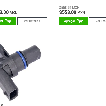
$558.59 MXN
3.00
$553.00
MXN
MXN
Ver Detalles
Ver Det
R