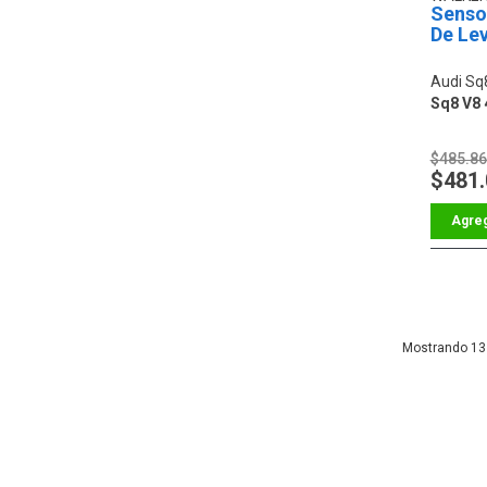
Sensor
De Le
Audi Sq
Sq8 V8 
$485.8
$481
13