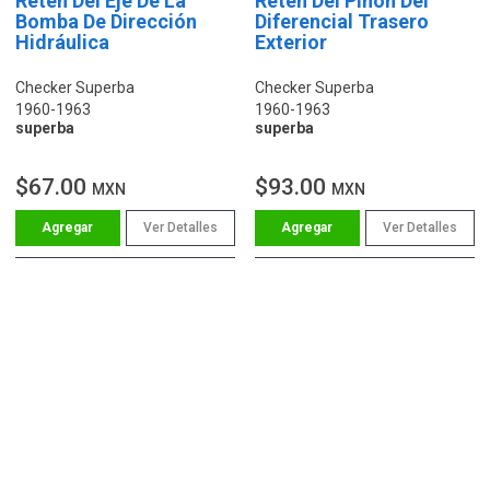
Retén Del Eje De La
Retén Del Piñón Del
Bomba De Dirección
Diferencial Trasero
Hidráulica
Exterior
Checker Superba
Checker Superba
1960-1963
1960-1963
superba
superba
$67.00
$93.00
MXN
MXN
Ver Detalles
Ver Detalles