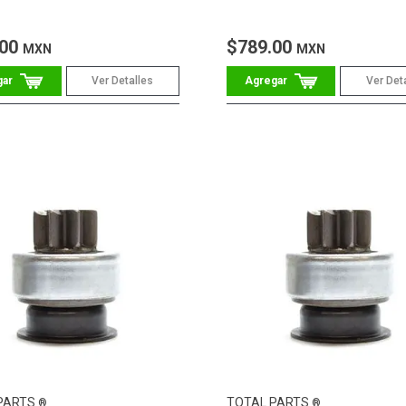
.00
$789.00
MXN
MXN
Ver Detalles
Ver Det
PARTS
TOTAL PARTS