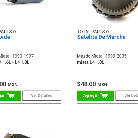
PARTS
TOTAL PARTS
oide
Satelite De Marcha
Miata
1990-1997
Mazda Miata
1999-2005
 1.6L - L4 1.8L
miata L4 1.8L
.00
$48.00
MXN
MXN
Ver Detalles
Ver Det