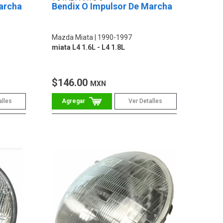
archa
Bendix O Impulsor De Marcha
Mazda Miata
1990-1997
miata L4 1.6L - L4 1.8L
$146.00
MXN
alles
Ver Detalles