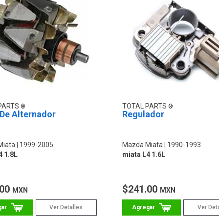
PARTS
TOTAL PARTS
 De Alternador
Regulador
Miata
1999-2005
Mazda Miata
1990-1993
4 1.8L
miata L4 1.6L
.00
$241.00
MXN
MXN
Ver Detalles
Ver Det