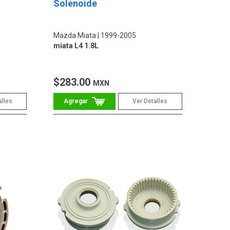
Solenoide
Mazda Miata
1999-2005
miata L4 1.8L
$283.00
MXN
alles
Ver Detalles