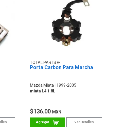
TOTAL PARTS
Porta Carbon Para Marcha
Mazda Miata
1999-2005
miata L4 1.8L
$136.00
MXN
alles
Ver Detalles