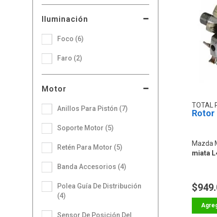
Iluminación
Foco (6)
Faro (2)
Motor
TOTAL 
Anillos Para Pistón (7)
Rotor
Soporte Motor (5)
Mazda 
Retén Para Motor (5)
miata L
Banda Accesorios (4)
$949
Polea Guía De Distribución
(4)
Sensor De Posición Del