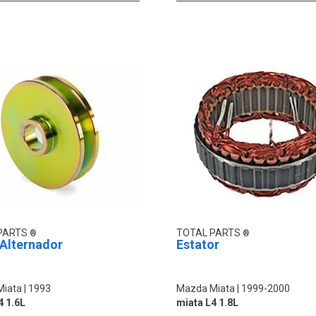
PARTS
TOTAL PARTS
 Alternador
Estator
Miata
1993
Mazda Miata
1999-2000
4 1.6L
miata L4 1.8L