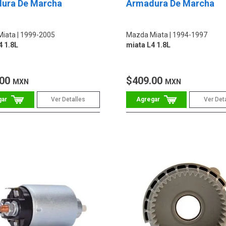
ura De Marcha
Armadura De Marcha
Miata
1999-2005
Mazda Miata
1994-1997
4 1.8L
miata L4 1.8L
.00
$409.00
MXN
MXN
Ver Detalles
Ver Det