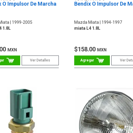
x O Impulsor De Marcha
Bendix O Impulsor De M
Miata
1999-2005
Mazda Miata
1994-1997
4 1.8L
miata L4 1.8L
.00
$158.00
MXN
MXN
Ver Detalles
Ver Det