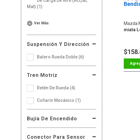
De Carga De Aire (Act,Iat,
Bendi
Mat) (1)
Mazda 
Ver Más
miata L
Suspensión Y Dirección
$158
Balero Rueda Doble (6)
Tren Motriz
Retén De Rueda (4)
Collarín Mecánico (1)
Bujía De Encendido
Conector Para Sensor