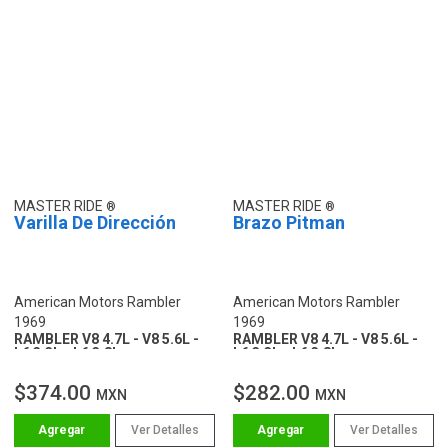
MASTER RIDE
MASTER RIDE
Varilla De Dirección
Brazo Pitman
American Motors Rambler
American Motors Rambler
1969
1969
RAMBLER V8 4.7L - V8 5.6L -
RAMBLER V8 4.7L - V8 5.6L -
L6 3.3L - L6 3.8L
L6 3.3L - L6 3.8L
$374.00
$282.00
MXN
MXN
Ver Detalles
Ver Detalles