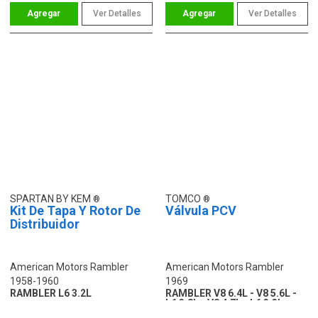
Ver Detalles
Ver Detalles
SPARTAN BY KEM
TOMCO
Kit De Tapa Y Rotor De
Válvula PCV
Distribuidor
American Motors Rambler
American Motors Rambler
1958-1960
1969
RAMBLER L6 3.2L
RAMBLER V8 6.4L - V8 5.6L -
L6 3.8L - V8 4.7L - L6 3.3L