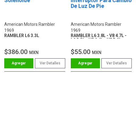
Solenoide
Interruptor Para Cambio
De Luz De Pie
American Motors Rambler
American Motors Rambler
1969
1969
RAMBLER L6 3.3L
RAMBLER L6 3.8L - V8 4.7L -
L6 3.3L - V8 6.4L - V8 5.6L
$386.00
$55.00
MXN
MXN
Ver Detalles
Ver Detalles