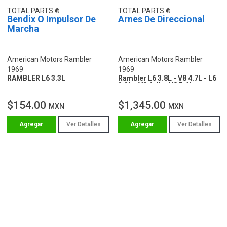
TOTAL PARTS
TOTAL PARTS
Bendix O Impulsor De
Arnes De Direccional
Marcha
American Motors Rambler
American Motors Rambler
1969
1969
RAMBLER L6 3.3L
Rambler L6 3.8L - V8 4.7L - L6
3.3L - V8 6.4L - V8 5.6L
$154.00
$1,345.00
MXN
MXN
Ver Detalles
Ver Detalles