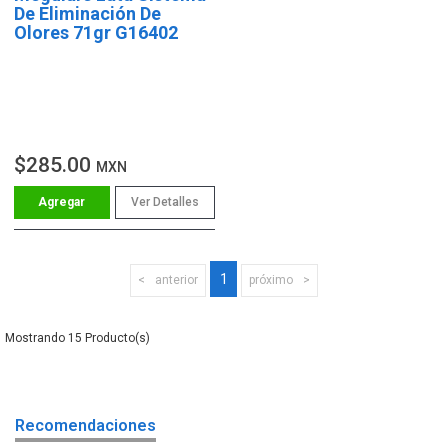
De Eliminación De
Olores 71gr G16402
$285.00
MXN
Ver Detalles
1
anterior
próximo
15
Recomendaciones