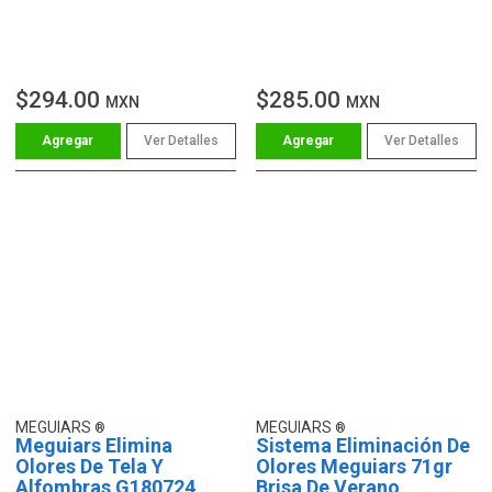
$294.00
$285.00
MXN
MXN
Ver Detalles
Ver Detalles
MEGUIARS
MEGUIARS
Meguiars Elimina
Sistema Eliminación De
Olores De Tela Y
Olores Meguiars 71gr
Alfombras G180724
Brisa De Verano