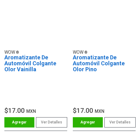
WOW
WOW
Aromatizante De
Aromatizante De
Automóvil Colgante
Automóvil Colgante
Olor Vainilla
Olor Pino
$17.00
$17.00
MXN
MXN
Ver Detalles
Ver Detalles