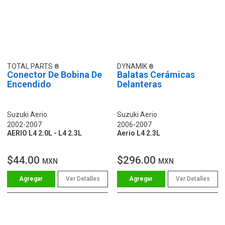
TOTAL PARTS
DYNAMIK
Conector De Bobina De
Balatas Cerámicas
Encendido
Delanteras
Suzuki Aerio
Suzuki Aerio
2002-2007
2006-2007
AERIO L4 2.0L - L4 2.3L
Aerio L4 2.3L
$44.00
$296.00
MXN
MXN
Ver Detalles
Ver Detalles