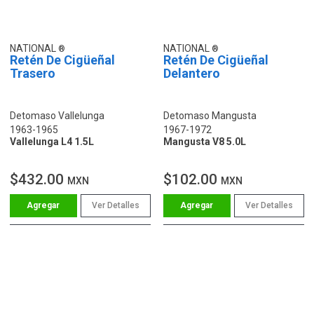
NATIONAL
NATIONAL
Retén De Cigüeñal
Retén De Cigüeñal
Trasero
Delantero
Detomaso Vallelunga
Detomaso Mangusta
1963-1965
1967-1972
Vallelunga L4 1.5L
Mangusta V8 5.0L
$432.00
$102.00
MXN
MXN
Ver Detalles
Ver Detalles